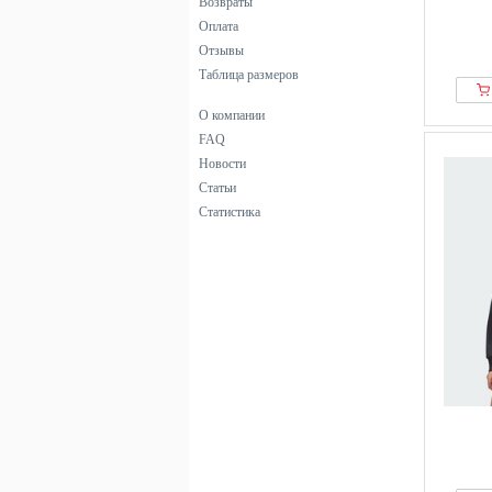
Возвраты
Cherry Koko
Оплата
Chiemsee
Отзывы
Cloud 5ive
Таблица размеров
Colmar
О компании
Copenhagen Studios
FAQ
Creeks
Новости
Denim Factory
Статьи
Dickies
Статистика
DKNY
Doris Streich
Dress In
DSQUARED2
Ed Hardy
Elbsand
ellesse
Emporio Armani
even&odd