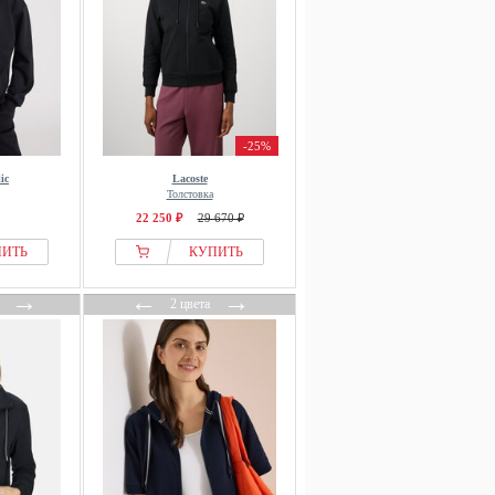
-25%
ic
Lacoste
Толстовка
22 250 ₽
29 670 ₽
ПИТЬ
КУПИТЬ
→
←
→
2 цвета