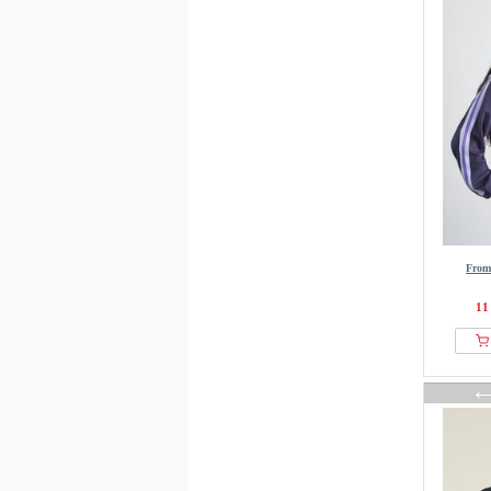
Houdini
Hummel
Icecream
Icepeak
Ipekyol
J.LINDEBERG Sports
Jette
Johnny Urban
JoJo Maman Bébé
From
JOOP! JEANS
Juicy Couture
11
K-WAY
Kangaroos
Kaotiko
Kappa
Karl Kani
Karl Lagerfeld