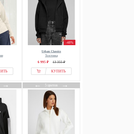
-48%
Urban Classics
нии
Толстовка
6 995 ₽
13 355 ₽
ПИТЬ
КУПИТЬ
→
←
→
5 цветов