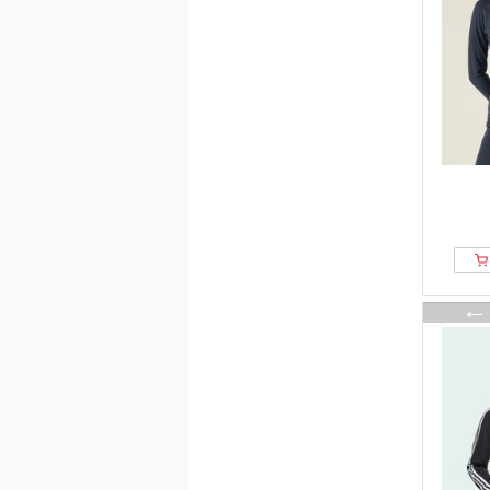
Kempa
King Louie
Lacoste
Lascana
Last Resort AB
Laura Kent
LeGer by Lena Gercke
Levis®
Liberté Essentiel
LolaLiza
Long Tall Sally
Lonsdale
Luisa Viola
lululemon
M&Co
m. collection
Mads Nørgaard