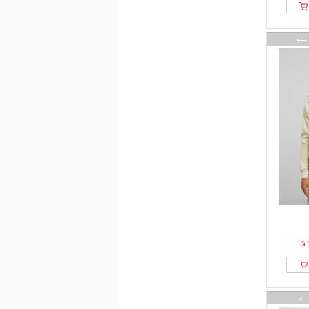
faina
Falke
FatFace
FAVELA
FELICIOUS
Fiorella Rubino
Fransa
From Germany With Love
Fruit Of The Loom
GANT
GAP
Gina Tricot
Guess
H.I.S
5 
Han Kjøbenhavn
Happy Size
Helly Hansen
HOGAN