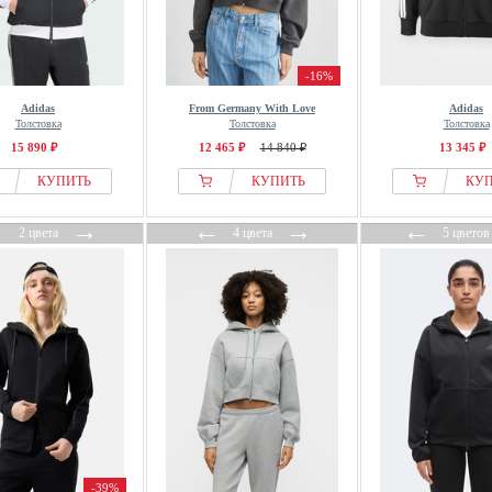
-16%
Adidas
From Germany With Love
Adidas
Толстовка
Толстовка
Толстовка
15 890 ₽
12 465 ₽
14 840 ₽
13 345 ₽
КУПИТЬ
КУПИТЬ
КУ
←
→
←
→
←
2 цвета
4 цвета
5 цветов
-39%