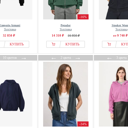
-16%
Emporio Armani
Pegador
Stooker Wo
Толстовка
Толстовка
Толстовка
32 850 ₽
14 310 ₽
16 950 ₽
от 9 740 ₽
КУПИТЬ
КУПИТЬ
КУ
←
→
←
→
←
10 цветов
2 цвета
3 цвета
-34%