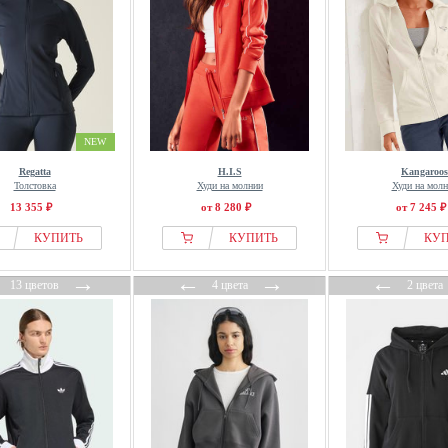
NEW
Regatta
H.I.S
Kangaroos
Толстовка
Худи на молнии
Худи на мол
13 355 ₽
от 8 280 ₽
от 7 245 ₽
КУПИТЬ
КУПИТЬ
КУ
←
→
←
→
←
13 цветов
4 цвета
2 цвета