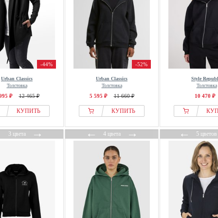
-44%
-52%
Urban Classics
Urban Classics
Style Republ
Толстовка
Толстовка
Толстовка
995 ₽
12 465 ₽
5 595 ₽
11 660 ₽
10 470 ₽
КУПИТЬ
КУПИТЬ
КУ
←
→
←
→
←
3 цвета
4 цвета
5 цветов