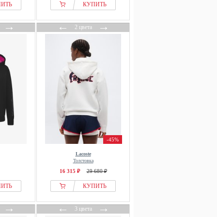
ПИТЬ
КУПИТЬ
→
←
→
2 цвета
-45%
Lacoste
Толстовка
16 315 ₽
29 680 ₽
ПИТЬ
КУПИТЬ
→
←
→
3 цвета