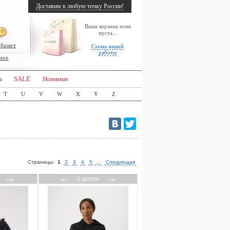
Доставим в любую точку России!
Ваша корзина пока
пуста...
абинет
Схема нашей
работы
ное
ы
SALE
Новинки
T
U
V
W
X
Y
Z
Страницы:
1
2
3
4
5
...
Следующая
→
←
→
6 цветов