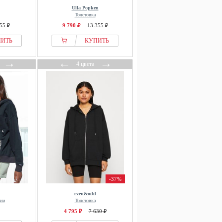
Ulla Popken
Толстовка
55 ₽
9 790 ₽
13 355 ₽
ПИТЬ
КУПИТЬ
→
←
→
4 цвета
-37%
even&odd
нии
Толстовка
4 795 ₽
7 630 ₽