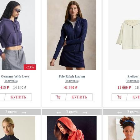
-23%
 Germany With Love
Polo Ralph Lauren
S.oliver
Толстовка
Толстовка
Толстовка
 415 ₽
14 840 ₽
41 340 ₽
11 660 ₽
16 
КУПИТЬ
КУПИТЬ
КУ
←
→
←
→
←
3 цвета
3 цвета
3 цвета