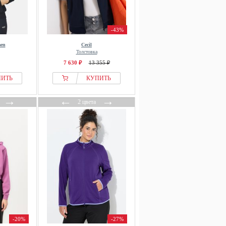
-43%
men
Cecil
Толстовка
7 630 ₽
13 355 ₽
ПИТЬ
КУПИТЬ
→
←
→
2 цвета
-20%
-27%