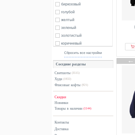
Bershka
бирюзовый
Betty Barclay
голубой
Billabong
желтый
BIZUU
зеленый
Bogner
золотистый
Born Living Yoga
коричневый
BOSS
красный
Сбросить все настройки
Buffalo
оранжевый
Соседние разделы
Bugatti
розовый
Свитшоты
(3515)
Calida
серебристый
Худи
(1932)
Calliope
серый
Флисовые кофты
(921)
Calvin Klein
синий
Скидки
Carhartt WIP
фиолетовый
Новинки
CARLO COLUCCI
хаки
Товары в наличии
(1144)
Caspara
черный
Cecil
Контакты
Доставка
Champion