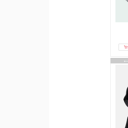
Mango
Marat
Marc Jacobs
Marc OPolo
Miamoda
Mija Culture
MIRONS
Mister Tee
Mona
Multiply Apparel
MYMO
NAOKO
New Era
Next
Nike
NO NAME
Noisy May