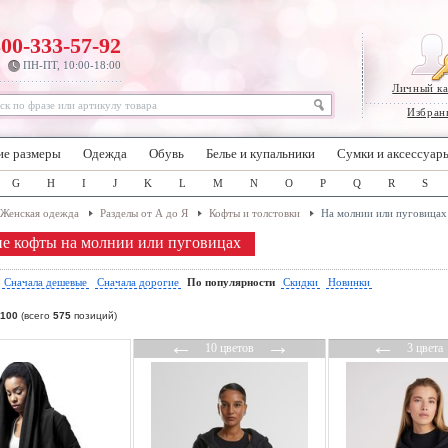
800-333-57-92
ПН-ПТ, 10:00-18:00
Личный к
Избран
ие размеры
Одежда
Обувь
Белье и купальники
Сумки и аксессуар
G
H
I
J
K
L
M
N
O
P
Q
R
S
Женская одежда
Разделы от А до Я
Кофты и толстовки
На молнии или пуговицах
е кофты на молнии или пуговицах
:
Сначала дешевые
Сначала дорогие
По популярности
Скидки
Новинки
100
(всего
575
позиций)
←
→
←
10 цветов
3 цвета