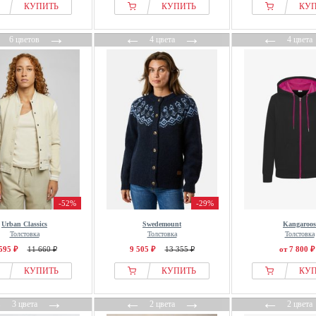
КУПИТЬ
КУПИТЬ
КУ
←
→
←
→
←
6 цветов
4 цвета
4 цвета
-52%
-29%
Urban Classics
Swedemount
Kangaroos
Толстовка
Толстовка
Толстовка
595 ₽
11 660 ₽
9 505 ₽
13 355 ₽
от 7 800 ₽
КУПИТЬ
КУПИТЬ
КУ
←
→
←
→
←
3 цвета
2 цвета
2 цвета