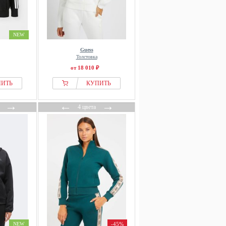
NEW
Guess
Толстовка
от 18 010 ₽
ПИТЬ
КУПИТЬ
→
←
→
4 цвета
NEW
-45%