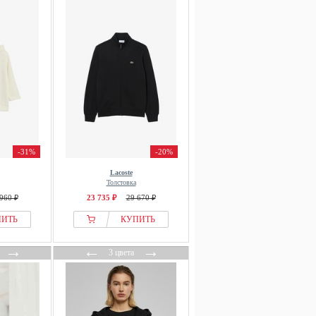
-31%
-20%
Lacoste
Толстовка
960 ₽
23 735 ₽
29 670 ₽
ПИТЬ
КУПИТЬ
→
←
→
3 цвета