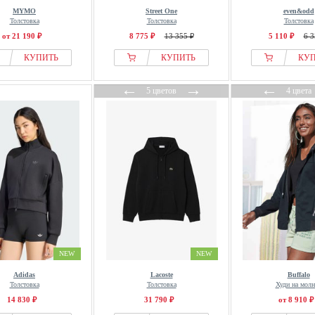
MYMO
Street One
even&odd
Толстовка
Толстовка
Толстовка
от 21 190 ₽
8 775 ₽
13 355 ₽
5 110 ₽
6 3
КУПИТЬ
КУПИТЬ
КУ
←
→
←
5 цветов
4 цвета
NEW
NEW
Adidas
Lacoste
Buffalo
Толстовка
Толстовка
Худи на мол
14 830 ₽
31 790 ₽
от 8 910 ₽