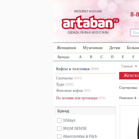
ИНТЕРНЕТ-МАГАЗИН
8-
ОДЕЖДА, ОБУВЬ И АКСЕССУАРЫ
Женщинам
Мужчинам
Детям
Больш
Бренды:
A
B
C
D
E
F
Главная
Кофты и толстовки
(6900)
Женски
Свитшоты
(3515)
Худи
(1932)
Сортировка
Флисовые кофты
(921)
На молнии или пуговицах
Показано
1
-
(575)
Бренд
10days
9N1M SENSE
Abercrombie & Fitch