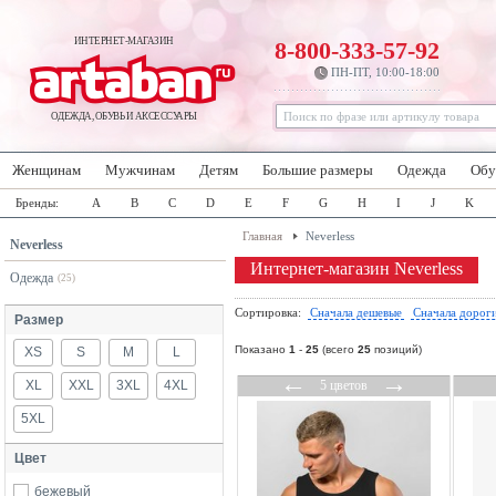
ИНТЕРНЕТ-МАГАЗИН
8-800-333-57-92
ПН-ПТ, 10:00-18:00
ОДЕЖДА, ОБУВЬ И АКСЕССУАРЫ
Женщинам
Мужчинам
Детям
Большие размеры
Одежда
Обу
Бренды:
A
B
C
D
E
F
G
H
I
J
K
Главная
Neverless
Neverless
Интернет-магазин Neverless
Одежда
(25)
Сортировка:
Сначала дешевые
Сначала дорог
Размер
Показано
1
-
25
(всего
25
позиций)
XS
S
M
L
←
→
XL
XXL
3XL
4XL
5 цветов
5XL
Цвет
бежевый