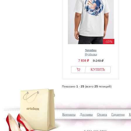
-15%
Neverless
Футболка
7 850 ₽
9 240 ₽
КУПИТЬ
Показано
1
-
25
(всего
25
позиций)
Контакты
Доставка
Оплата
Гарантии
К