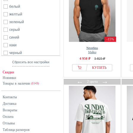
белый
желтый
зеленый
серый
синий
-15%
хаки
Neverless
Майка
черный
4 950 ₽
5 825 ₽
Сбросить все настройки
КУПИТЬ
Скидки
Новинки
←
→
2 цвета
Товары в наличии
(1143)
Контакты
Доставка
Возвраты
Оплата
Отзывы
Таблица размеров