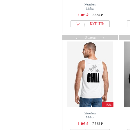
Neverless
Майка
6 405 ₽
7 535 ₽
КУПИТЬ
←
→
3 цвета
-15%
Neverless
Майка
6 405 ₽
7 535 ₽