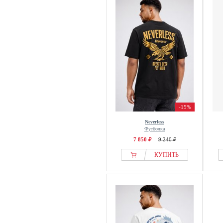
-15%
Neverless
Футболка
7 850 ₽
9 240 ₽
КУПИТЬ