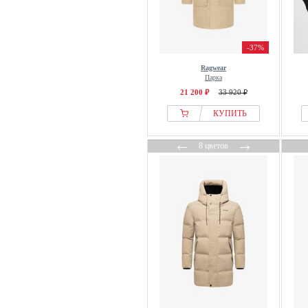
Superdry & Co
Swedemount
The North Face
-37%
Tom Tailor
Ragwear
Tommy Hilfiger
Парка
Tretorn
21 200 ₽
33 920 ₽
United Colors of Benetton
КУПИТЬ
Urban Classics
←
→
VAUDE
8 цветов
Volcom
WE Fashion
Weekend Offender
WHISTLER
Zavetti Canada