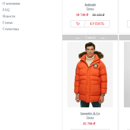
Garcia
О компании
Indicode
Hackett London
Парка
FAQ
HALO
30 740 ₽
38 160 ₽
Новости
Статьи
HECHTER PARIS
КУПИТЬ
Статистика
Helly Hansen
←
→
3 цвета
Hunter ORIGINAL
Indicode
J.lindeberg
Jack & Jones
Jack & Jones PREMIUM
Jack Wolfskin
JACK1T
Jacks Sportswear
Jette
JP1880
K-WAY
Superdry & Co
Парка
Kapten & Son
45 790 ₽
Khujo