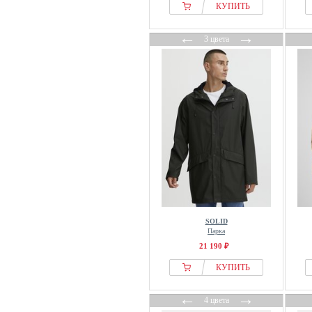
КУПИТЬ
KOROSHI
Kubota
←
→
3 цвета
Lacoste
Laurasøn
Le Temps Des Cerises
Levis®
Lindbergh
Lyle & Scott
Mango
Marc OPolo
Marks & Spencer
Massimo Dutti
SOLID
MATINIQUE
Парка
21 190 ₽
Men Plus
Milestone
КУПИТЬ
Napapijri
←
→
4 цвета
Navahoo