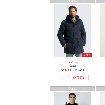
←
→
3 цвета
-29%
Tom Tailor
Парка
30 100 ₽
42 400 ₽
КУПИТЬ
←
→
2 цвета