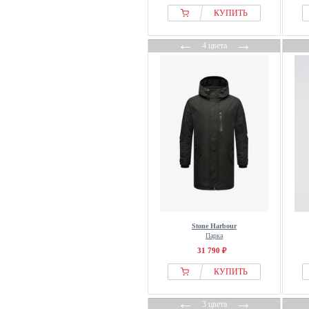
КУПИТЬ
←
→
4 цвета
Stone Harbour
Парка
31 790 ₽
КУПИТЬ
←
→
3 цвета