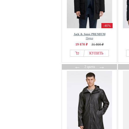
-40%
Jack & Jones PREMIUM
Парка
19 070 ₽
31 800 ₽
КУПИТЬ
←
→
2 цвета