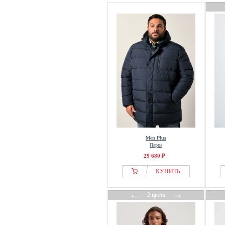
Men Plus
Парка
29 680 ₽
КУПИТЬ
←
→
2 цвета