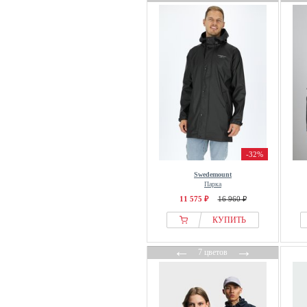
-32%
Swedemount
Парка
11 575 ₽
16 960 ₽
КУПИТЬ
←
→
7 цветов