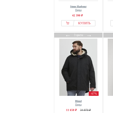
Stone Harbour
Парка
42 390 ₽
КУПИТЬ
←
→
3 цвета
-67%
Blend
Парка
11 650 ₽
34 970 ₽