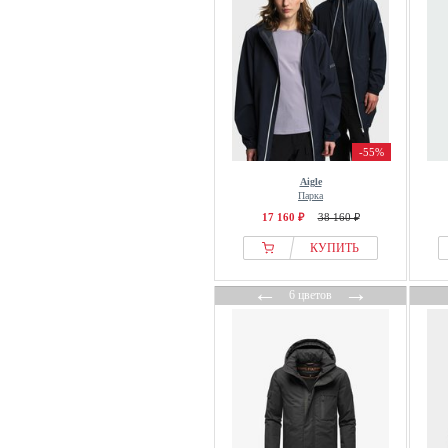
-55%
Aigle
Парка
17 160 ₽
38 160 ₽
КУПИТЬ
←
→
6 цветов