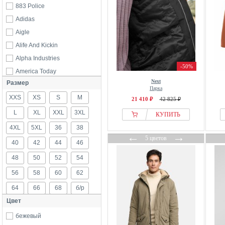
883 Police
Adidas
Aigle
Alife And Kickin
Alpha Industries
-50%
America Today
Next
Размер
American Vintage
Парка
XXS
Aquascutum
XS
S
M
21 410 ₽
42 825 ₽
ARKET
L
XL
XXL
3XL
КУПИТЬ
Barbour
4XL
5XL
36
38
←
→
Blend
5 цветов
40
42
44
46
Bogner
48
50
52
54
BOSS
56
58
60
62
Boston Park
64
66
68
б/р
Brandit
Цвет
Brave Soul
Bugatti
бежевый