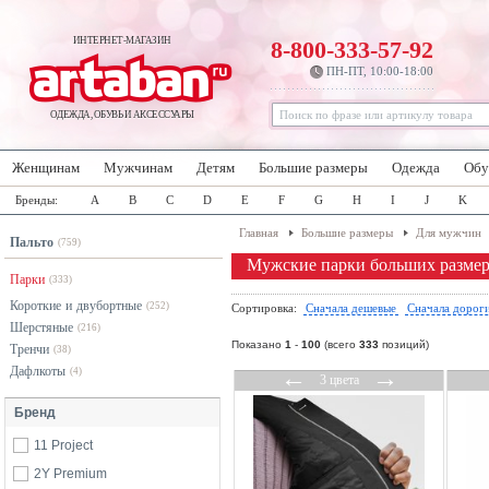
ИНТЕРНЕТ-МАГАЗИН
8-800-333-57-92
ПН-ПТ, 10:00-18:00
ОДЕЖДА, ОБУВЬ И АКСЕССУАРЫ
Женщинам
Мужчинам
Детям
Большие размеры
Одежда
Обу
Бренды:
A
B
C
D
E
F
G
H
I
J
K
Главная
Большие размеры
Для мужчин
Пальто
(759)
Мужские парки больших разме
Парки
(333)
Короткие и двубортные
(252)
Сортировка:
Сначала дешевые
Сначала дорог
Шерстяные
(216)
Показано
1
-
100
(всего
333
позиций)
Тренчи
(38)
Дафлкоты
←
→
(4)
3 цвета
Бренд
11 Project
2Y Premium