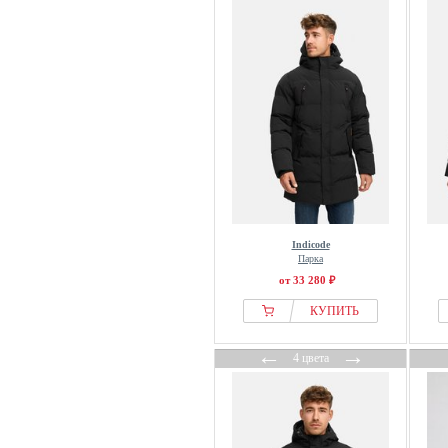
Next
Nike
NN.07
normani
North Bend
OMBRE
Only & Sons
Oscar Jacobson
Paul Smith
Indicode
Peak Performance
Парка
Petrol Industries
от 33 280 ₽
Pier One
КУПИТЬ
Pierre Cardin
←
→
PME LEGEND
4 цвета
Polo Club
Prohibited
Project X Paris