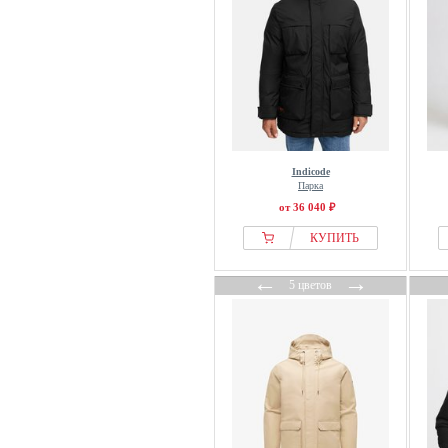
Quiksilver
Ragwear
Rains
Regatta
Reiss
Revolution
Rossignol
Indicode
Парка
S.oliver
от 36 040 ₽
Scalpers
КУПИТЬ
Schmuddelwedda
Seasalt Cornwall
←
→
5 цветов
Selected
Siksilk
SOLID
Stone Harbour
STREET ONE MEN
Strellson Sportswear