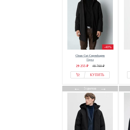
-40%
Clean Cut Copenhagen
Парка
29 255 ₽
48 760 ₽
КУПИТЬ
←
→
5 цветов