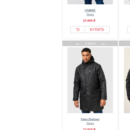
OMBRE
Парка
29 890 ₽
КУПИТЬ
←
→
2 цвета
Stone Harbour
Парка
33 910 ₽