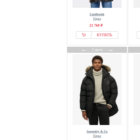
Lindbergh
Парка
22 760 ₽
КУПИТЬ
←
→
2 цвета
Superdry & Co
Парка