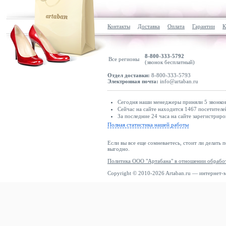
Контакты
Доставка
Оплата
Гарантии
К
8-800-333-5792
Все регионы
(звонок бесплатный)
Отдел доставки:
8-800-333-5793
Электронная почта:
info@artaban.ru
Сегодня наши менеджеры приняли 5 звонков
Сейчас на сайте находится 1467 посетителе
За последние 24 часа на сайте зарегистриро
Полная статистика нашей работы
Если вы все еще сомневаетесь, стоит ли делать 
выгодно.
Политика ООО "Артабана" в отношении обрабо
Copyright © 2010-2026 Artaban.ru — интернет-