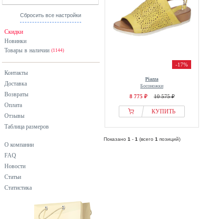
Сбросить все настройки
Скидки
Новинки
Товары в наличии
(1144)
-17%
Контакты
Piazza
Доставка
Босоножки
Возвраты
8 775 ₽
10 575 ₽
Оплата
КУПИТЬ
Отзывы
Таблица размеров
Показано
1
-
1
(всего
1
позиций)
О компании
FAQ
Новости
Статьи
Статистика