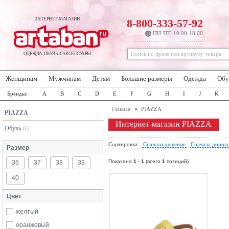
ИНТЕРНЕТ-МАГАЗИН
8-800-333-57-92
ПН-ПТ, 10:00-18:00
ОДЕЖДА, ОБУВЬ И АКСЕССУАРЫ
Женщинам
Мужчинам
Детям
Большие размеры
Одежда
Обу
Бренды:
A
B
C
D
E
F
G
H
I
J
K
Главная
PIAZZA
PIAZZA
Интернет-магазин PIAZZA
Обувь
(1)
Сортировка:
Сначала дешевые
Сначала дорог
Размер
Показано
1
-
1
(всего
1
позиций)
36
37
38
39
40
Цвет
желтый
оранжевый