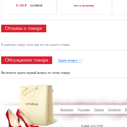
8 530 ₽
11 660 ₽
нет в наличии
Отзывы о товаре
К данному товару пока ещё нет ни одного отзыва.
Обсуждение товара
Задать вопрос >>
Вы можете задать первый вопрос по этому товару.
Контакты
Доставка
Оплата
Гарантии
К
8-800-333-5792