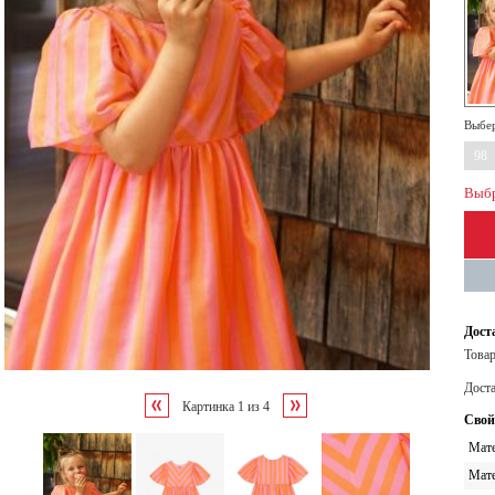
Выбер
98
Выбр
Дост
Товар
Дост
Картинка
1
из
4
Свой
Мате
Мате