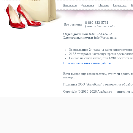
Контакты
Доставка
Оплата
Гарантии
К
8-800-333-5792
Все регионы
(звонок бесплатный)
Отдел доставки:
8-800-333-5793
Электронная почта:
info@artaban.ru
За последние 24 часа на сайте зарегистриро
2168 товаров в настоящее время доставляю
Сейчас на сайте находится 1390 посетителе
Полная статистика нашей работы
Если вы все еще сомневаетесь, стоит ли делать 
выгодно.
Политика ООО "Артабана" в отношении обрабо
Copyright © 2010-2026 Artaban.ru — интернет-