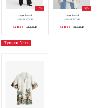
-10%
-32%
Touché Privé
Touché Privé
Длинная куртка
Длинная блузка
10 480 ₽
11 650 ₽
14 405 ₽
21 190 ₽
Туники Next