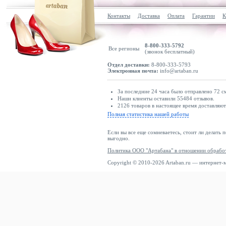
Контакты
Доставка
Оплата
Гарантии
К
8-800-333-5792
Все регионы
(звонок бесплатный)
Отдел доставки:
8-800-333-5793
Электронная почта:
info@artaban.ru
За последние 24 часа было отправлено 72 с
Наши клиенты оставили 55484 отзывов.
2126 товаров в настоящее время доставляю
Полная статистика нашей работы
Если вы все еще сомневаетесь, стоит ли делать 
выгодно.
Политика ООО "Артабана" в отношении обрабо
Copyright © 2010-2026 Artaban.ru — интернет-