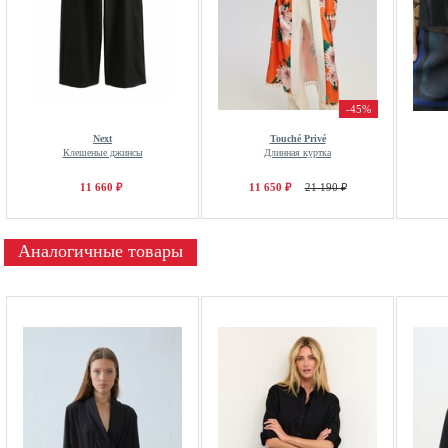
-45%
Next
Touché Privé
Клешеные джинсы
Длинная куртка
11 660 ₽
11 650 ₽
21 190 ₽
Аналогичные товары