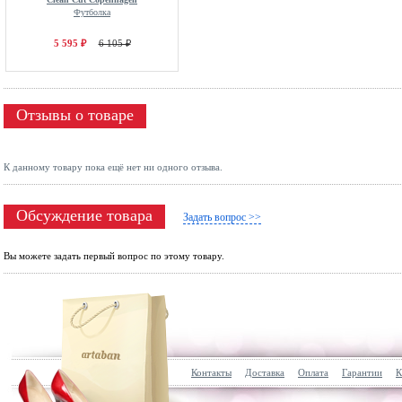
Футболка
5 595 ₽
6 105 ₽
Отзывы о товаре
К данному товару пока ещё нет ни одного отзыва.
Обсуждение товара
Задать вопрос >>
Вы можете задать первый вопрос по этому товару.
Контакты
Доставка
Оплата
Гарантии
К