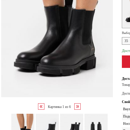
Выбер
35
Дост
Дост
Товар
Дост
Свой
Картинка
1
из
6
Внут
Под
Носо