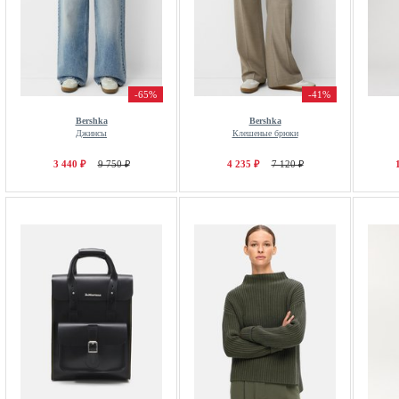
-65%
-41%
Bershka
Bershka
Джинсы
Клешеные брюки
3 440 ₽
9 750 ₽
4 235 ₽
7 120 ₽