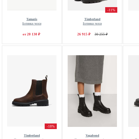
-11%
Tamaris
Timberland
Ботинки челси
Ботинки челси
от 20 130 ₽
26 915 ₽
30 255 ₽
-18%
Timberland
Vagabond