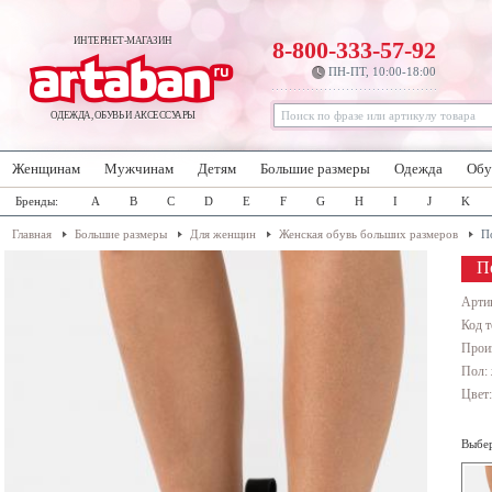
ИНТЕРНЕТ-МАГАЗИН
8-800-333-57-92
ПН-ПТ, 10:00-18:00
ОДЕЖДА, ОБУВЬ И АКСЕССУАРЫ
Женщинам
Мужчинам
Детям
Большие размеры
Одежда
Обу
Бренды:
A
B
C
D
E
F
G
H
I
J
K
Главная
Большие размеры
Для женщин
Женская обувь больших размеров
П
П
Арти
Код т
Прои
Пол:
Цвет
Выбер