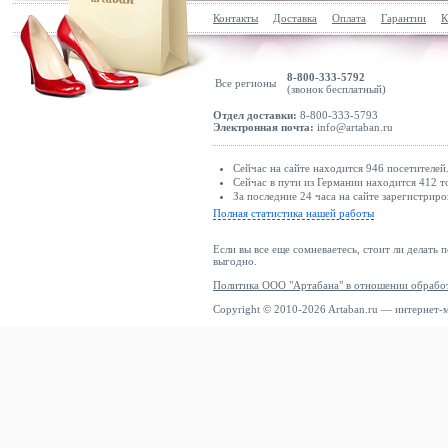
Контакты
Доставка
Оплата
Гарантии
К
8-800-333-5792
Все регионы
(звонок бесплатный)
Отдел доставки:
8-800-333-5793
Электронная почта:
info@artaban.ru
Сейчас на сайте находится 946 посетителей
Сейчас в пути из Германии находится 412 т
За последние 24 часа на сайте зарегистриро
Полная статистика нашей работы
Если вы все еще сомневаетесь, стоит ли делать 
выгодно.
Политика ООО "Артабана" в отношении обрабо
Copyright © 2010-2026 Artaban.ru — интернет-