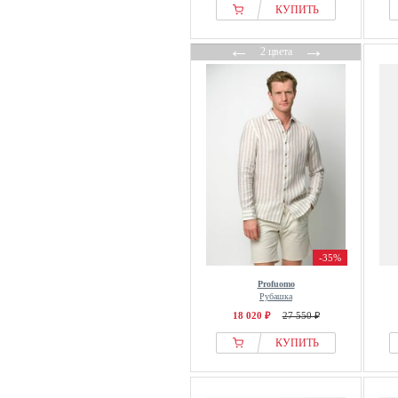
КУПИТЬ
←
→
2 цвета
-35%
Profuomo
Рубашка
18 020 ₽
27 550 ₽
КУПИТЬ