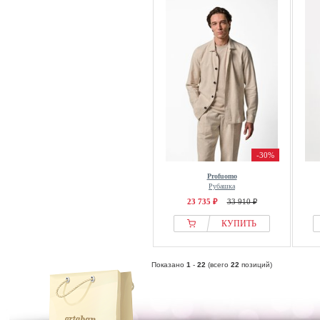
-30%
Profuomo
Рубашка
23 735 ₽
33 910 ₽
КУПИТЬ
Показано
1
-
22
(всего
22
позиций)