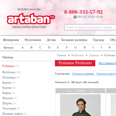
ИНТЕРНЕТ-МАГАЗИН
8-800-333-57-92
ПН-ПТ, 10:00-18:00
ОДЕЖДА, ОБУВЬ И АКСЕССУАРЫ
Женщинам
Мужчинам
Детям
Большие размеры
Одежда
Обу
Бренды:
A
B
C
D
E
F
G
H
I
J
K
Главная
Profuomo
Одежда
Рубашки
Одежда
Рубашки Profuomo
Все товары 
Рубашки
(22)
Футболки
(19)
Сортировка:
Сначала дешевые
Сначала дорог
Пуловеры
(8)
Брюки
Показано
1
-
22
(всего
22
позиций)
(5)
Куртки
(5)
←
→
3 цвета
Кофты
(2)
Жилеты
(2)
Шорты
(2)
Толстовки
(1)
Вязаные кофты
(1)