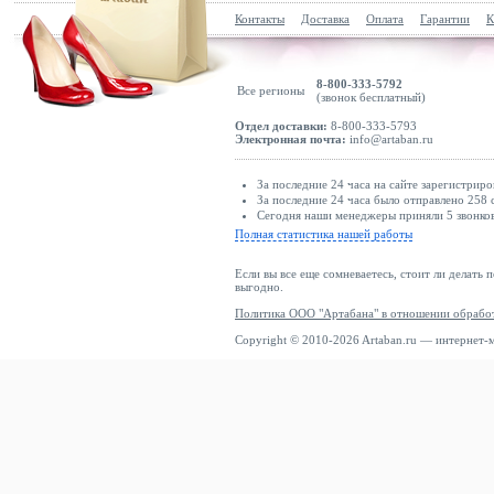
Контакты
Доставка
Оплата
Гарантии
К
8-800-333-5792
Все регионы
(звонок бесплатный)
Отдел доставки:
8-800-333-5793
Электронная почта:
info@artaban.ru
За последние 24 часа на сайте зарегистриро
За последние 24 часа было отправлено 258 
Сегодня наши менеджеры приняли 5 звонков
Полная статистика нашей работы
Если вы все еще сомневаетесь, стоит ли делать 
выгодно.
Политика ООО "Артабана" в отношении обрабо
Copyright © 2010-2026 Artaban.ru — интернет-