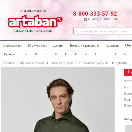
ИНТЕРНЕТ-МАГАЗИН
8-800-333-57-92
ПН-ПТ, 10:00-18:00
ОДЕЖДА, ОБУВЬ И АКСЕССУАРЫ
Женщинам
Мужчинам
Детям
Большие размеры
Одежда
Обу
Бренды:
A
B
C
D
E
F
G
H
I
J
K
Главная
Мужская одежда
Разделы от А до Я
Мужские рубашки
Рубашка
Р
Арти
Код т
Прои
Пол:
Цвет
Выбер