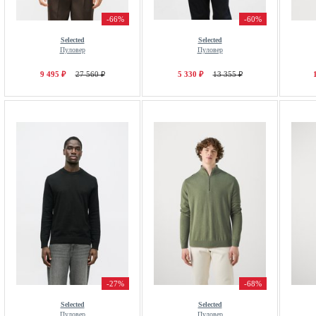
-66%
-60%
Selected
Selected
Пуловер
Пуловер
9 495 ₽
27 560 ₽
5 330 ₽
13 355 ₽
-27%
-68%
Selected
Selected
Пуловер
Пуловер