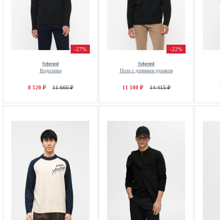
-27%
-22%
Selected
Selected
Водолазка
Поло с длинным рукавом
8 520 ₽
11 660 ₽
11 180 ₽
14 415 ₽