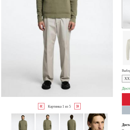
Выбер
XX
Дост
Картинка
1
из
5
Дост