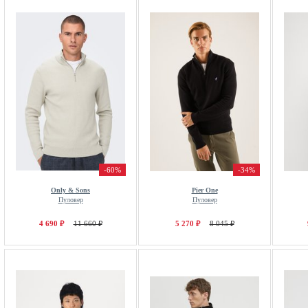
-60%
-34%
Only & Sons
Pier One
Пуловер
Пуловер
4 690 ₽
11 660 ₽
5 270 ₽
8 045 ₽