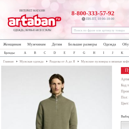
ИНТЕРНЕТ-МАГАЗИН
8-800-333-57-92
ПН-ПТ, 10:00-18:00
ОДЕЖДА, ОБУВЬ И АКСЕССУАРЫ
Женщинам
Мужчинам
Детям
Большие размеры
Одежда
Обу
Бренды:
A
B
C
D
E
F
G
H
I
J
K
Главная
Мужская одежда
Разделы от А до Я
Мужские пуловеры и вязаные коф
П
Арти
Код т
Прои
Пол:
Цвет
Выбер