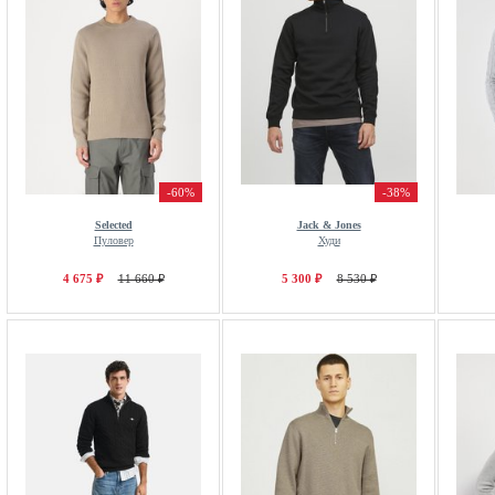
-60%
-38%
Selected
Jack & Jones
Пуловер
Худи
4 675 ₽
11 660 ₽
5 300 ₽
8 530 ₽