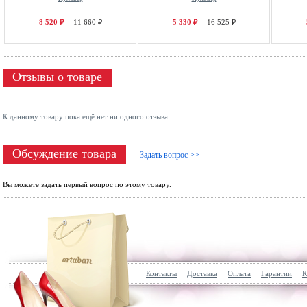
8 520 ₽
11 660 ₽
5 330 ₽
16 525 ₽
Отзывы о товаре
К данному товару пока ещё нет ни одного отзыва.
Обсуждение товара
Задать вопрос >>
Вы можете задать первый вопрос по этому товару.
Контакты
Доставка
Оплата
Гарантии
К