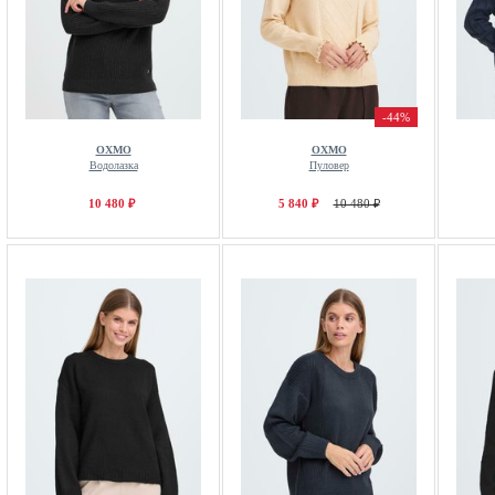
-44%
OXMO
OXMO
Водолазка
Пуловер
10 480 ₽
5 840 ₽
10 480 ₽