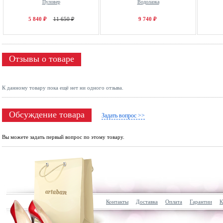
Пуловер
Водолазка
5 840 ₽
11 650 ₽
9 740 ₽
Отзывы о товаре
К данному товару пока ещё нет ни одного отзыва.
Обсуждение товара
Задать вопрос >>
Вы можете задать первый вопрос по этому товару.
Контакты
Доставка
Оплата
Гарантии
К