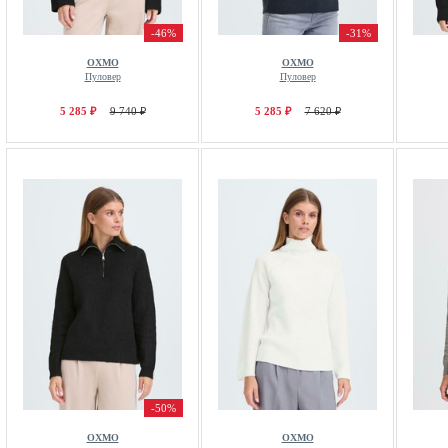
-46%
-31%
OXMO
OXMO
Пуловер
Пуловер
5 285 ₽
9 740 ₽
5 285 ₽
7 620 ₽
-50%
OXMO
OXMO