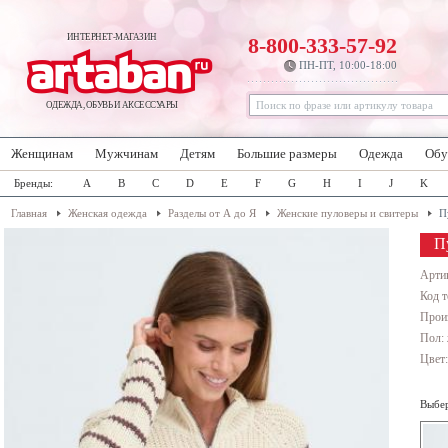
ИНТЕРНЕТ-МАГАЗИН
8-800-333-57-92
ПН-ПТ, 10:00-18:00
ОДЕЖДА, ОБУВЬ И АКСЕССУАРЫ
Женщинам
Мужчинам
Детям
Большие размеры
Одежда
Обу
Бренды:
A
B
C
D
E
F
G
H
I
J
K
Главная
Женская одежда
Разделы от А до Я
Женские пуловеры и свитеры
П
П
Арти
Код т
Прои
Пол:
Цвет
Выбер