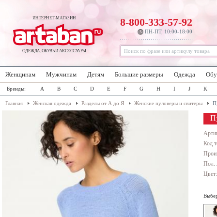
ИНТЕРНЕТ-МАГАЗИН
8-800-333-57-92
ПН-ПТ, 10:00-18:00
ОДЕЖДА, ОБУВЬ И АКСЕССУАРЫ
Женщинам
Мужчинам
Детям
Большие размеры
Одежда
Обу
Бренды:
A
B
C
D
E
F
G
H
I
J
K
Главная
Женская одежда
Разделы от А до Я
Женские пуловеры и свитеры
П
П
Арти
Код т
Прои
Пол:
Цвет
Выбер