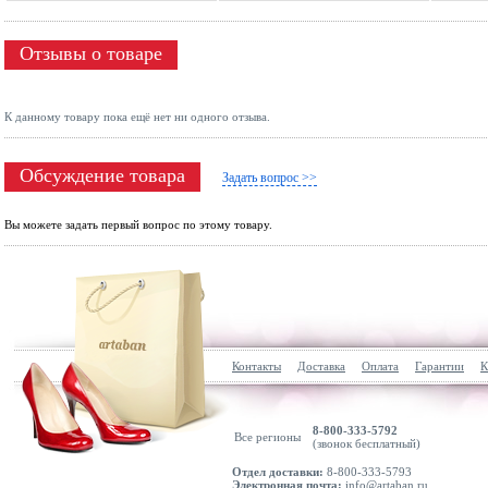
Отзывы о товаре
К данному товару пока ещё нет ни одного отзыва.
Обсуждение товара
Задать вопрос >>
Вы можете задать первый вопрос по этому товару.
Контакты
Доставка
Оплата
Гарантии
К
8-800-333-5792
Все регионы
(звонок бесплатный)
Отдел доставки:
8-800-333-5793
Электронная почта:
info@artaban.ru