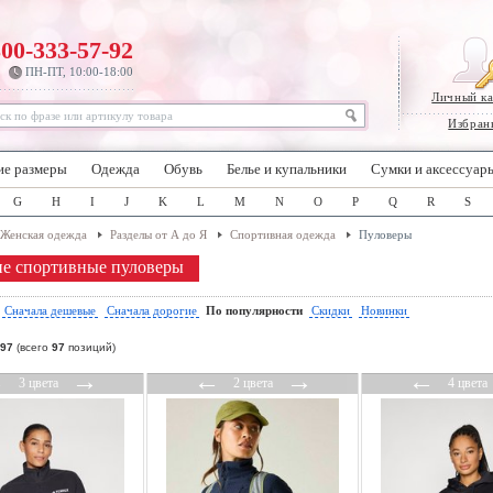
800-333-57-92
ПН-ПТ, 10:00-18:00
Личный к
Избран
ие размеры
Одежда
Обувь
Белье и купальники
Сумки и аксессуар
G
H
I
J
K
L
M
N
O
P
Q
R
S
Женская одежда
Разделы от А до Я
Спортивная одежда
Пуловеры
е спортивные пуловеры
:
Сначала дешевые
Сначала дорогие
По популярности
Скидки
Новинки
97
(всего
97
позиций)
←
→
←
→
←
3 цвета
2 цвета
4 цвета