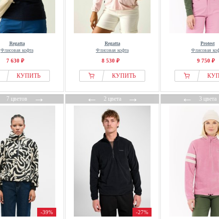
Regatta
Regatta
Protest
Флисовая кофта
Флисовая кофта
Флисовая ко
7 630 ₽
8 530 ₽
9 750 ₽
КУПИТЬ
КУПИТЬ
КУ
←
→
←
→
←
7 цветов
2 цвета
3 цвета
-39%
-27%