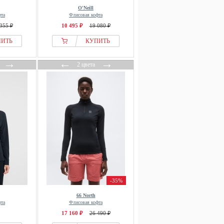
O'Neill
фта
Флисовая кофта
355 ₽
10 495 ₽
19 080 ₽
ПИТЬ
КУПИТЬ
→
←
→
2 цвета
-35%
66 North
фта
Флисовая кофта
17 160 ₽
26 490 ₽