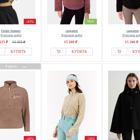
-43%
NEW
Under Armour
carpatree
carpatree
Флисовая кофта
Флисовая кофта
Флисовая ко
625 ₽
13 355 ₽
15 260 ₽
15 260 ₽
КУПИТЬ
КУПИТЬ
КУ
←
→
4 цвета
-40%
-16%