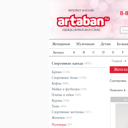
ИНТЕРНЕТ-МАГАЗИН
8-
ОДЕЖДА, ОБУВЬ И АКСЕССУАРЫ
Женщинам
Мужчинам
Детям
Больш
Бренды:
A
B
C
D
E
F
Главная
Спортивная одежда
(4691)
Женски
Брюки
(1156)
Спортивное белье
(1108)
Сортировка
Кофты
(886)
Майки и футболки
(518)
Показано
1
-
Платья и юбки
(360)
Куртки
(168)
Топы
(165)
Спортивные костюмы
(157)
Жилетки
(134)
Пуловеры
(97)