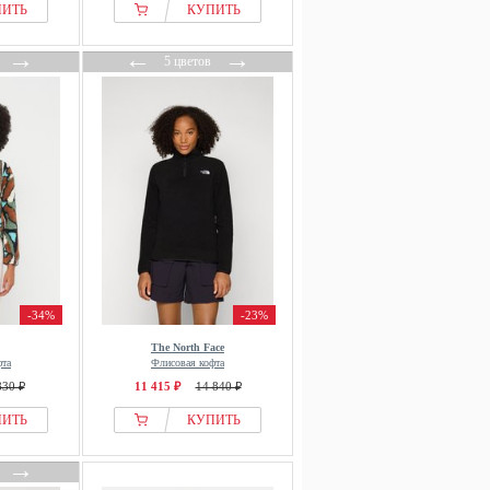
ПИТЬ
КУПИТЬ
→
←
→
5 цветов
-34%
-23%
The North Face
фта
Флисовая кофта
830 ₽
11 415 ₽
14 840 ₽
ПИТЬ
КУПИТЬ
→