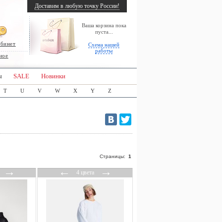
Доставим в любую точку России!
Ваша корзина пока
пуста...
абинет
Схема нашей
работы
ное
ы
SALE
Новинки
T
U
V
W
X
Y
Z
Страницы:
1
→
←
→
4 цвета