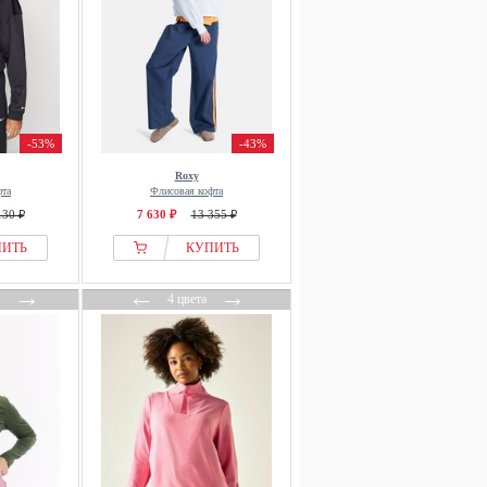
-53%
-43%
Roxy
фта
Флисовая кофта
130 ₽
7 630 ₽
13 355 ₽
ПИТЬ
КУПИТЬ
→
←
→
в
4 цвета