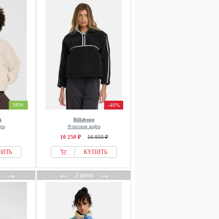
NEW
-40%
A
Billabong
фта
Флисовая кофта
10 250 ₽
16 950 ₽
ПИТЬ
КУПИТЬ
→
←
→
2 цвета