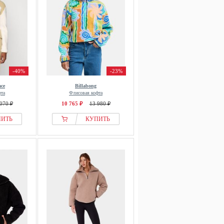
-40%
-23%
ace
Billabong
фта
Флисовая кофта
070 ₽
10 765 ₽
13 980 ₽
ПИТЬ
КУПИТЬ