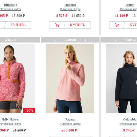
Billabong
Hummel
Protest
Флисовая кофта
Флисовая кофта
Флисовая ко
665 ₽
15 890 ₽
8 525 ₽
11 650 ₽
11 190 ₽
13 
КУПИТЬ
КУПИТЬ
КУ
←
→
←
→
←
2 цвета
6 цветов
4 цвета
-20%
Helly Hansen
Regatta
Columbia
Флисовая кофта
Флисовая кофта
Флисовая ко
 960 ₽
21 200 ₽
от 5 300 ₽
9 740 ₽