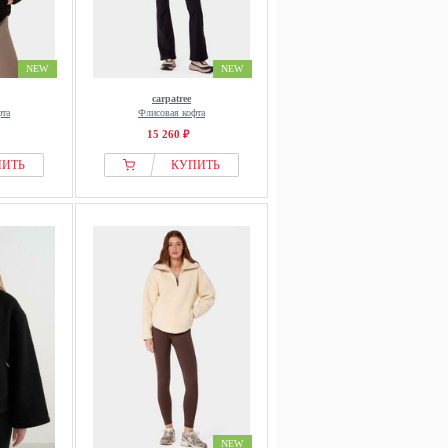
NEW
NEW
carpatree
фта
Флисовая кофта
15 260 ₽
ПИТЬ
КУПИТЬ
NEW