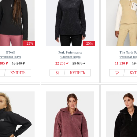
-23%
-25%
O'Neill
Peak Performance
The North F
Флисовая кофта
Флисовая кофта
Флисовая ко
385 ₽
12 240 ₽
22 250 ₽
29 670 ₽
11 530 ₽
19 
КУПИТЬ
КУПИТЬ
КУ