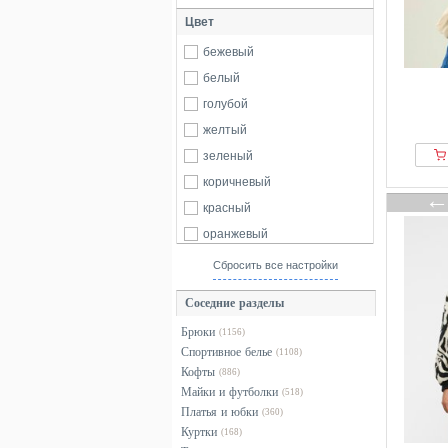
Цвет
Hummel
Jack Wolfskin
бежевый
Kangaroos
белый
Kari Traa
голубой
Mammut
желтый
Nike
зеленый
NOMAD
коричневый
ONeill
красный
Only
оранжевый
Patagonia
разноцветный
Сбросить все настройки
Peak Performance
розовый
Соседние разделы
Protest
серебристый
Брюки
Puma
(1156)
серый
Спортивное белье
(1108)
Quiksilver
синий
Кофты
(886)
Regatta
фиолетовый
Майки и футболки
(518)
Платья и юбки
Rossignol
(360)
хаки
Куртки
(168)
Roxy
черный