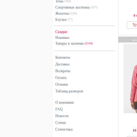
Топы
(165)
Salewa
Спортивные костюмы
(157)
Salomon
Жилетки
(134)
9 
Блузки
(77)
Swedemount
The North Face
Скидки
Under Armour
Новинки
Товары в наличии
(1144)
Контакты
Доставка
Возвраты
Оплата
Отзывы
Таблица размеров
О компании
FAQ
Новости
Статьи
Статистика
16