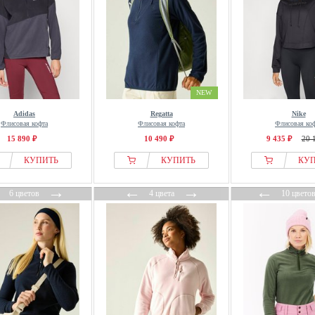
NEW
Adidas
Regatta
Nike
Флисовая кофта
Флисовая кофта
Флисовая ко
15 890 ₽
10 490 ₽
9 435 ₽
20 
КУПИТЬ
КУПИТЬ
КУ
←
→
←
→
←
6 цветов
4 цвета
10 цвето