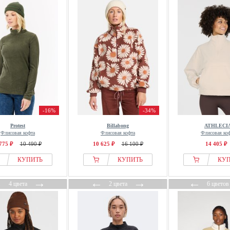
-16%
-34%
Protest
Billabong
ATHLECI
Флисовая кофта
Флисовая кофта
Флисовая ко
775 ₽
10 490 ₽
10 625 ₽
16 100 ₽
14 405 ₽
КУПИТЬ
КУПИТЬ
КУ
←
→
←
→
←
4 цвета
2 цвета
6 цветов