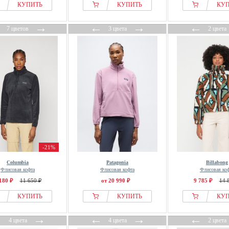
КУПИТЬ
КУПИТЬ
КУ
←
→
←
→
←
7 цветов
3 цвета
2 цвета
-21%
Columbia
Patagonia
Billabong
Флисовая кофта
Флисовая кофта
Флисовая ко
180 ₽
11 650 ₽
от 20 990 ₽
9 785 ₽
14 
КУПИТЬ
КУПИТЬ
КУ
←
→
←
→
←
4 цвета
4 цвета
2 цвета