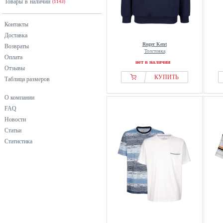
Товары в наличии
розовый
(1143)
серебристый
Контакты
серый
Доставка
синий
Roger Kent
Возвраты
Толстовка
фиолетовый
Оплата
нет в наличии
хаки
Отзывы
КУПИТЬ
Таблица размеров
черный
О компании
FAQ
Новости
Статьи
Статистика