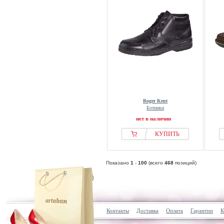
Roger Kent
Ботинки
нет в наличии
КУПИТЬ
Показано
1
-
100
(всего
468
позиций)
Контакты
Доставка
Оплата
Гарантии
К