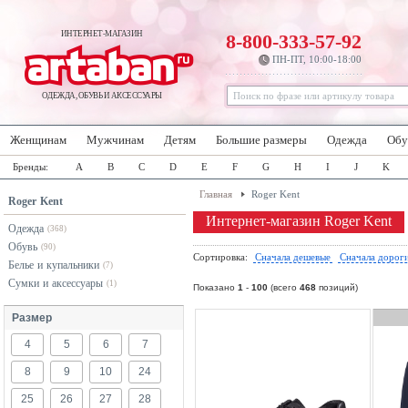
ИНТЕРНЕТ-МАГАЗИН
8-800-333-57-92
ПН-ПТ, 10:00-18:00
ОДЕЖДА, ОБУВЬ И АКСЕССУАРЫ
Женщинам
Мужчинам
Детям
Большие размеры
Одежда
Обу
Бренды:
A
B
C
D
E
F
G
H
I
J
K
Главная
Roger Kent
Roger Kent
Интернет-магазин Roger Kent
Одежда
(368)
Обувь
(90)
Сортировка:
Сначала дешевые
Сначала дорог
Белье и купальники
(7)
Сумки и аксессуары
(1)
Показано
1
-
100
(всего
468
позиций)
Размер
4
5
6
7
8
9
10
24
25
26
27
28