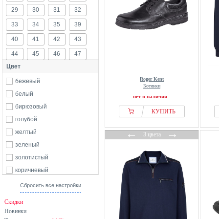
29
30
31
32
33
34
35
39
40
41
42
43
44
45
46
47
Цвет
48
50
52
54
Roger Kent
бежевый
56
58
60
62
Ботинки
белый
нет в наличии
64
66
68
70
бирюзовый
КУПИТЬ
85
95
105
115
голубой
←
→
желтый
3 цвета
зеленый
золотистый
коричневый
красный
Сбросить все настройки
оранжевый
Скидки
разноцветный
Новинки