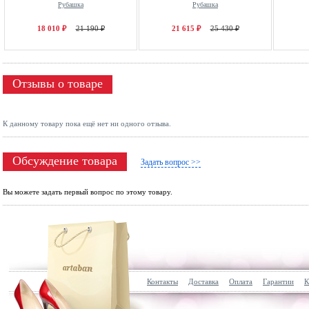
Рубашка
Рубашка
18 010 ₽
21 190 ₽
21 615 ₽
25 430 ₽
Отзывы о товаре
К данному товару пока ещё нет ни одного отзыва.
Обсуждение товара
Задать вопрос >>
Вы можете задать первый вопрос по этому товару.
Контакты
Доставка
Оплата
Гарантии
К