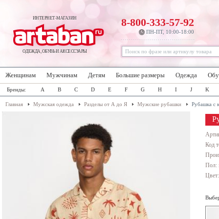
ИНТЕРНЕТ-МАГАЗИН
8-800-333-57-92
ПН-ПТ, 10:00-18:00
ОДЕЖДА, ОБУВЬ И АКСЕССУАРЫ
Женщинам
Мужчинам
Детям
Большие размеры
Одежда
Обу
Бренды:
A
B
C
D
E
F
G
H
I
J
K
Главная
Мужская одежда
Разделы от А до Я
Мужские рубашки
Рубашка с 
Р
Арти
Код т
Прои
Пол:
Цвет
Выбер