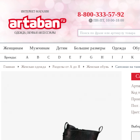
ИНТЕРНЕТ-МАГАЗИН
8-800-333-57-92
ПН-ПТ, 10:00-18:00
ОДЕЖДА, ОБУВЬ И АКСЕССУАРЫ
Женщинам
Мужчинам
Детям
Большие размеры
Одежда
Обу
Бренды:
A
B
C
D
E
F
G
H
I
J
K
Главная
Женская одежда
Разделы от А до Я
Женская обувь
Сапожки на тан
С
Арти
Код т
Прои
Пол:
Цвет
Выбер