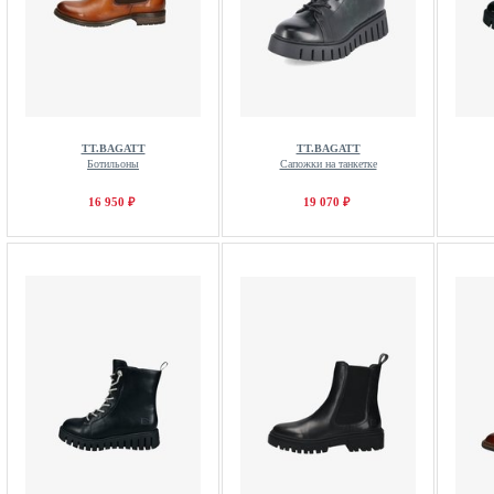
TT.BAGATT
TT.BAGATT
Ботильоны
Сапожки на танкетке
16 950 ₽
19 070 ₽