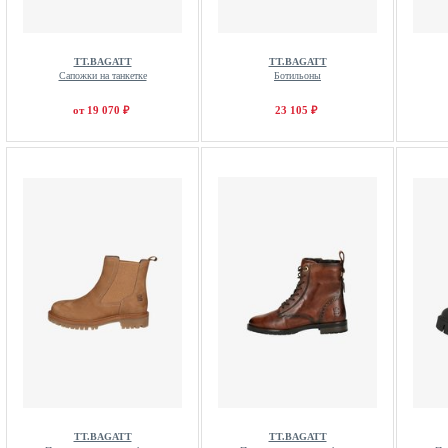
TT.BAGATT
TT.BAGATT
Сапожки на танкетке
Ботильоны
от 19 070 ₽
23 105 ₽
TT.BAGATT
TT.BAGATT