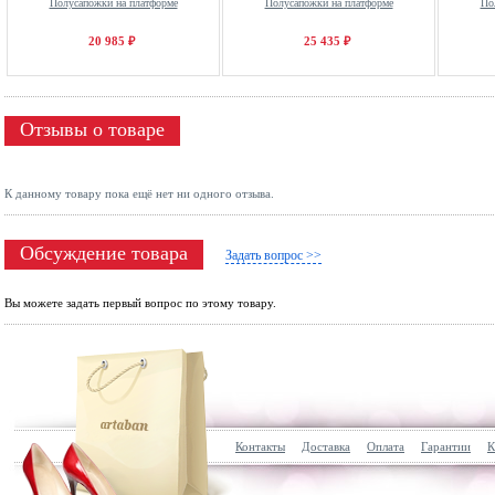
Полусапожки на платформе
Полусапожки на платформе
По
20 985 ₽
25 435 ₽
Отзывы о товаре
К данному товару пока ещё нет ни одного отзыва.
Обсуждение товара
Задать вопрос >>
Вы можете задать первый вопрос по этому товару.
Контакты
Доставка
Оплата
Гарантии
К