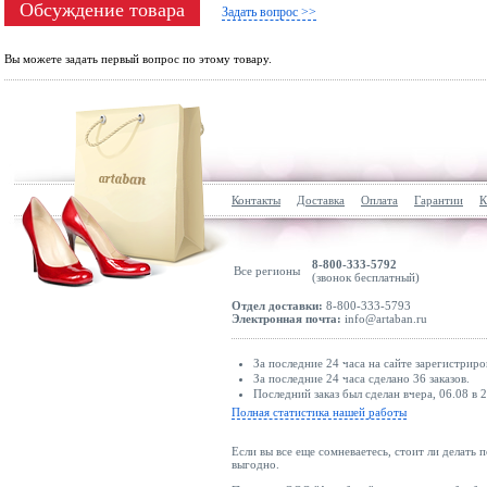
Обсуждение товара
Задать вопрос >>
Вы можете задать первый вопрос по этому товару.
Контакты
Доставка
Оплата
Гарантии
К
8-800-333-5792
Все регионы
(звонок бесплатный)
Отдел доставки:
8-800-333-5793
Электронная почта:
info@artaban.ru
За последние 24 часа на сайте зарегистриро
За последние 24 часа сделано 36 заказов.
Последний заказ был сделан вчера, 06.08 в 2
Полная статистика нашей работы
Если вы все еще сомневаетесь, стоит ли делать 
выгодно.