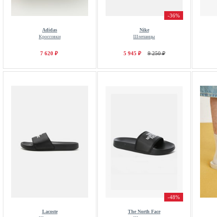
-36%
Adidas
Nike
Кроссовки
Шлепанцы
7 620 ₽
5 945 ₽
9 250 ₽
-48%
Lacoste
The North Face