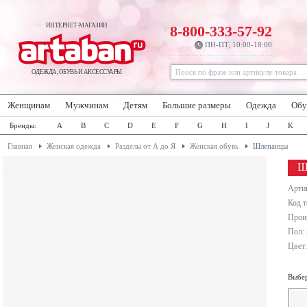
ИНТЕРНЕТ-МАГАЗИН
8-800-333-57-92
ПН-ПТ, 10:00-18:00
ОДЕЖДА, ОБУВЬ И АКСЕССУАРЫ
Женщинам
Мужчинам
Детям
Большие размеры
Одежда
Обу
Бренды:
A
B
C
D
E
F
G
H
I
J
K
Главная
Женская одежда
Разделы от А до Я
Женская обувь
Шлепанцы
Ш
Арти
Код т
Прои
Пол:
Цвет
Выбер