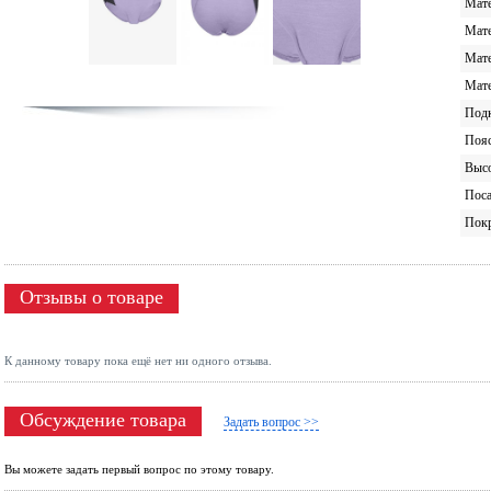
Мате
Мате
Мате
Мате
Под
Поя
Высо
Поса
Пок
Отзывы о товаре
К данному товару пока ещё нет ни одного отзыва.
Обсуждение товара
Задать вопрос >>
Вы можете задать первый вопрос по этому товару.