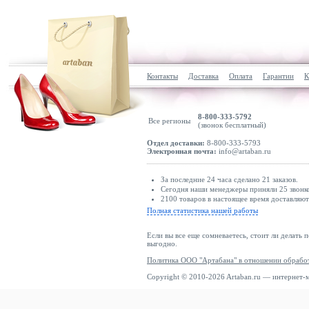
Контакты
Доставка
Оплата
Гарантии
К
8-800-333-5792
Все регионы
(звонок бесплатный)
Отдел доставки:
8-800-333-5793
Электронная почта:
info@artaban.ru
За последние 24 часа сделано 21 заказов.
Сегодня наши менеджеры приняли 25 звонко
2100 товаров в настоящее время доставляю
Полная статистика нашей работы
Если вы все еще сомневаетесь, стоит ли делать 
выгодно.
Политика ООО "Артабана" в отношении обрабо
Copyright © 2010-2026 Artaban.ru — интернет-