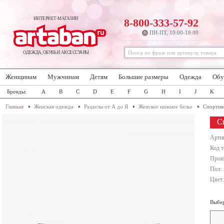
ИНТЕРНЕТ-МАГАЗИН
8-800-333-57-92
ПН-ПТ, 10:00-18:00
ОДЕЖДА, ОБУВЬ И АКСЕССУАРЫ
Женщинам
Мужчинам
Детям
Большие размеры
Одежда
Обу
Бренды:
A
B
C
D
E
F
G
H
I
J
K
Главная
Женская одежда
Разделы от А до Я
Женское нижнее белье
Спортив
С
Арти
Код т
Прои
Пол:
Цвет
Выбер