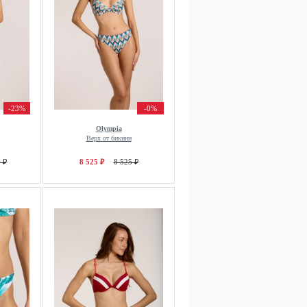
-23%
-0%
Olympia
Верх от бикини
 ₽
8 525 ₽
8 525 ₽