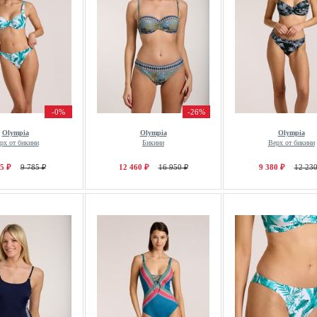
-0%
-26%
Olympia
Olympia
Olympia
рх от бикини
Бикини
Верх от бикини
5 ₽
9 785 ₽
12 460 ₽
16 950 ₽
9 380 ₽
12 230