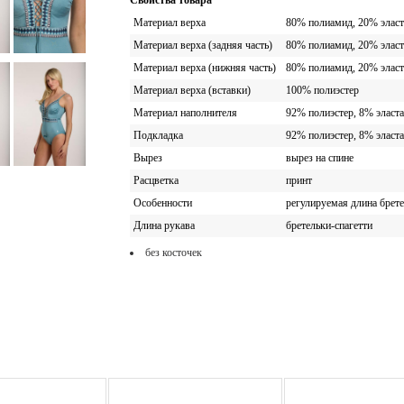
Свойства товара
Материал верха
80% полиамид, 20% эласт
Материал верха (задняя часть)
80% полиамид, 20% эласт
Материал верха (нижняя часть)
80% полиамид, 20% эласт
Материал верха (вставки)
100% полиэстер
Материал наполнителя
92% полиэстер, 8% эласт
Подкладка
92% полиэстер, 8% эласт
Вырез
вырез на спине
Расцветка
принт
Особенности
регулируемая длина брет
Длина рукава
бретельки-спагетти
без косточек