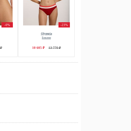
-0%
-23%
Olympia
Бикини
 ₽
10 605 ₽
13 770 ₽