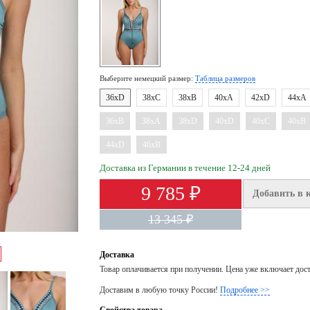
Выберите немецкий размер:
Таблица размеров
36xD
38xC
38xB
40xA
42xD
44xA
36xB
38xA
38xD
40xD
40xC
40xB
44xD
46xB
Доставка из Германии в течение 12-24 дней
9 785 ₽
Добавить в 
13 345 ₽
Доставка
Товар оплачивается при получении. Цена уже включает дос
Доставим в любую точку России!
Подробнее >>