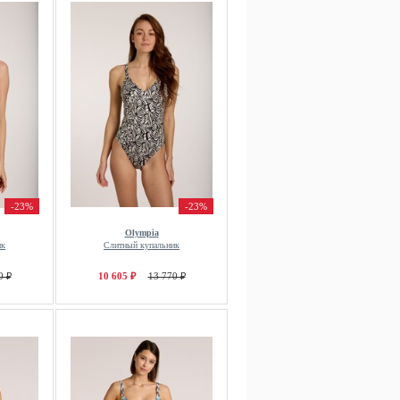
-23%
-23%
Olympia
ик
Слитный купальник
0 ₽
10 605 ₽
13 770 ₽