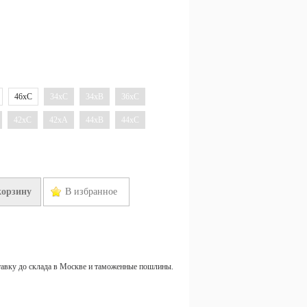
46xC
34xC
34xB
36xC
42xC
42xA
44xB
44xC
корзину
В избранное
тавку до склада в Москве и таможенные пошлины.