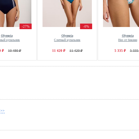
-27%
-0%
Olympia
Olympia
Olympia
ный купальник
Слитный купальник
Низ от бикини
0 ₽
10 480 ₽
11 420 ₽
11 420 ₽
5 335 ₽
5 335
 >>