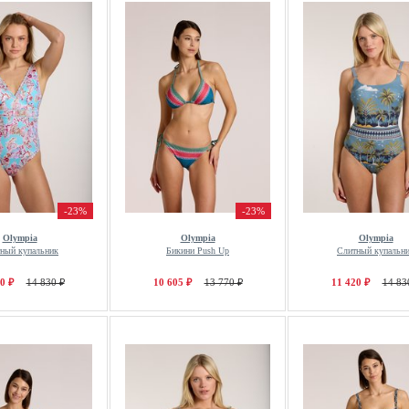
-23%
-23%
Olympia
Olympia
Olympia
ный купальник
Бикини Push Up
Слитный купальн
0 ₽
14 830 ₽
10 605 ₽
13 770 ₽
11 420 ₽
14 83