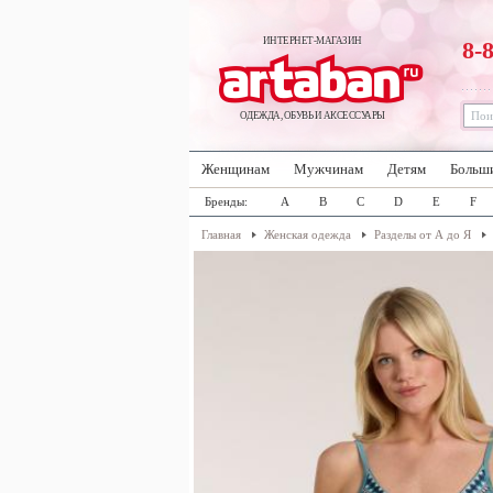
ИНТЕРНЕТ-МАГАЗИН
8-
ОДЕЖДА, ОБУВЬ И АКСЕССУАРЫ
Женщинам
Мужчинам
Детям
Больш
Бренды:
A
B
C
D
E
F
Главная
Женская одежда
Разделы от А до Я