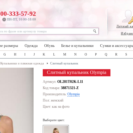
800-333-57-92
ПН-ПТ, 10:00-18:00
Личный к
Избран
ие размеры
Одежда
Обувь
Белье и купальники
Сумки и аксессуар
G
H
I
J
K
L
M
N
O
P
Q
R
S
Купальники и пляжная одежда
Слитный купальник
Слитный купальник Olympia
Артикул:
OL281T02K-L11
Код товара:
38871321-Z
Производитель:
Olympia
Пол: женский
Цвет:
как на фото
Выберите цвет: