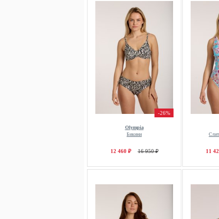
-26%
Olympia
Бикини
Слит
12 460 ₽
16 950 ₽
11 42