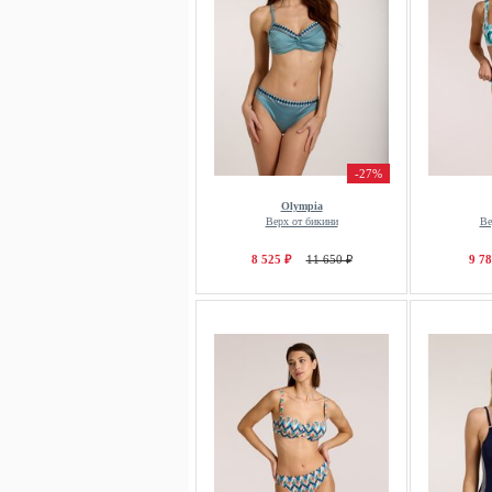
-27%
Olympia
Верх от бикини
Ве
8 525 ₽
11 650 ₽
9 78