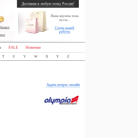
Доставим в любую точку России!
Ваша корзина пока
пуста...
абинет
Схема нашей
работы
ное
ы
SALE
Новинки
T
U
V
W
X
Y
Z
Задать вопрос онлайн