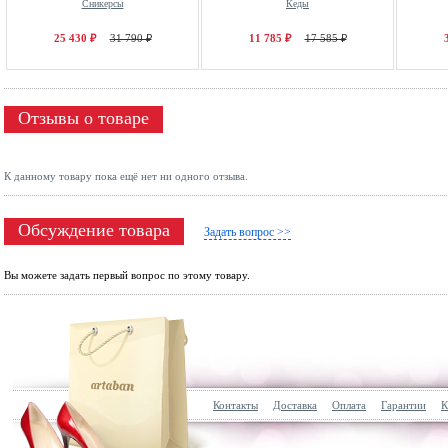
Сникерсы
Кеды
25 430 ₽
31 790 ₽
11 785 ₽
17 585 ₽
Отзывы о товаре
К данному товару пока ещё нет ни одного отзыва.
Обсуждение товара
Задать вопрос >>
Вы можете задать первый вопрос по этому товару.
Контакты
Доставка
Оплата
Гарантии
К