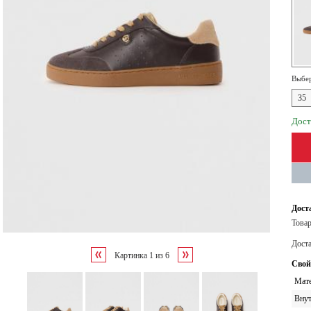
Выбер
35
Дост
Дост
Товар
Дост
Картинка
1
из
6
Свой
Мате
Внут