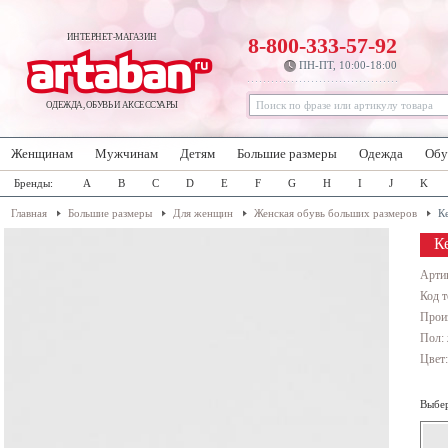
ИНТЕРНЕТ-МАГАЗИН
8-800-333-57-92
ПН-ПТ, 10:00-18:00
ОДЕЖДА, ОБУВЬ И АКСЕССУАРЫ
Женщинам
Мужчинам
Детям
Большие размеры
Одежда
Обу
Бренды:
A
B
C
D
E
F
G
H
I
J
K
Главная
Большие размеры
Для женщин
Женская обувь больших размеров
К
К
Арти
Код т
Прои
Пол:
Цвет
Выбер