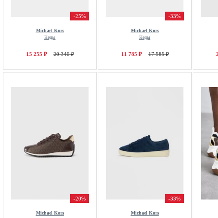
-25%
-33%
Michael Kors
Michael Kors
Кеды
Кеды
15 255 ₽
20 340 ₽
11 785 ₽
17 585 ₽
-20%
-33%
Michael Kors
Michael Kors