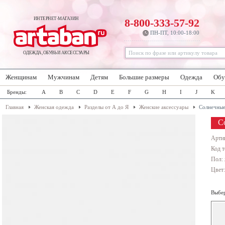
ИНТЕРНЕТ-МАГАЗИН
8-800-333-57-92
ПН-ПТ, 10:00-18:00
ОДЕЖДА, ОБУВЬ И АКСЕССУАРЫ
Женщинам
Мужчинам
Детям
Большие размеры
Одежда
Обу
Бренды:
A
B
C
D
E
F
G
H
I
J
K
Главная
Женская одежда
Разделы от А до Я
Женские аксессуары
Солнечные
С
Арти
Код т
Пол:
Цвет
Выбер