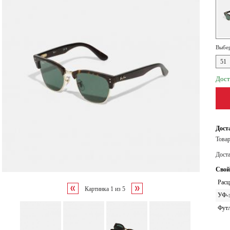
Выбер
51
Дост
Дост
Товар
Дост
Свой
Расц
Картинка
1
из
5
УФ-
Футл