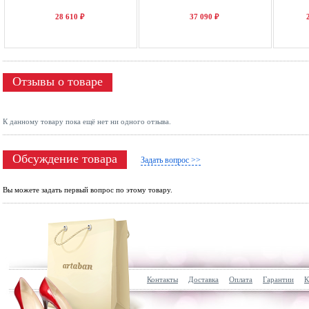
28 610 ₽
37 090 ₽
Отзывы о товаре
К данному товару пока ещё нет ни одного отзыва.
Обсуждение товара
Задать вопрос >>
Вы можете задать первый вопрос по этому товару.
Контакты
Доставка
Оплата
Гарантии
К