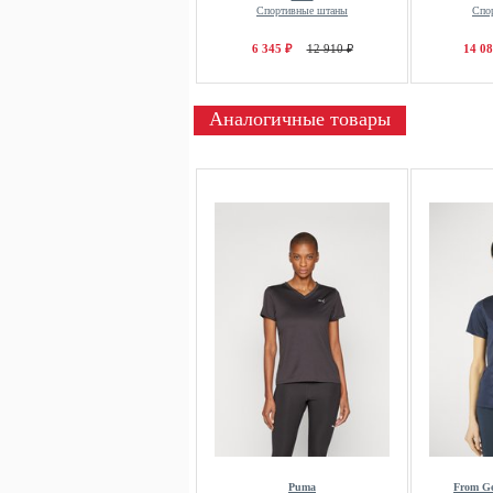
Спортивные штаны
Спо
6 345 ₽
12 910 ₽
14 08
Аналогичные товары
Puma
From G