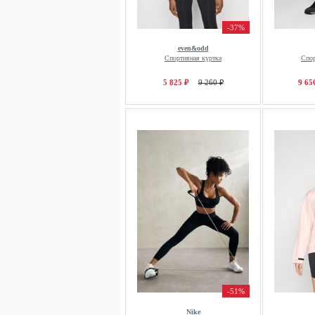
-37%
even&odd
Спортивная куртка
Спо
5 825 ₽
9 260 ₽
9 65
-51%
Nike