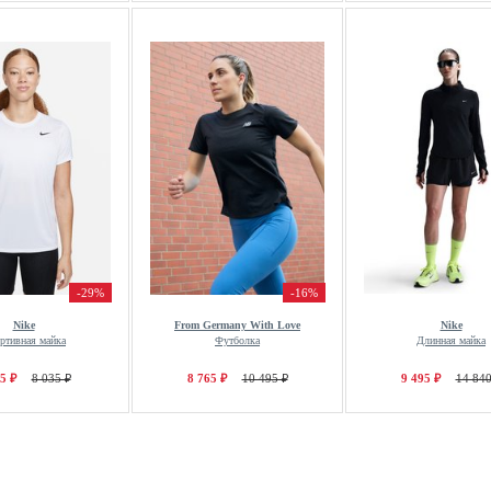
-29%
-16%
Nike
From Germany With Love
Nike
ртивная майка
Футболка
Длинная майка
5 ₽
8 035 ₽
8 765 ₽
10 495 ₽
9 495 ₽
14 840