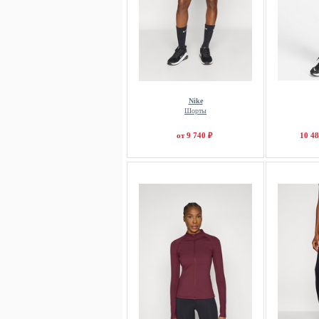
Nike
Шорты
от 9 740 ₽
10 48