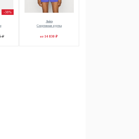
-38%
Asics
и
Спортивная куртка
5 ₽
от 14 830 ₽