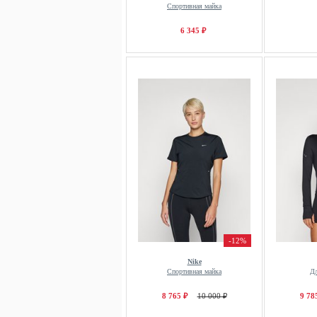
Спортивная майка
6 345 ₽
-12%
Nike
Спортивная майка
Дл
8 765 ₽
10 000 ₽
9 78