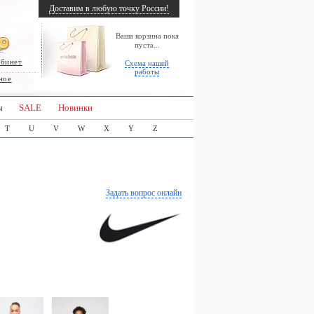
Доставим в любую точку России!
Ваша корзина пока
пуста...
абинет
Схема нашей
работы
ное
ы
SALE
Новинки
T
U
V
W
X
Y
Z
Задать вопрос онлайн