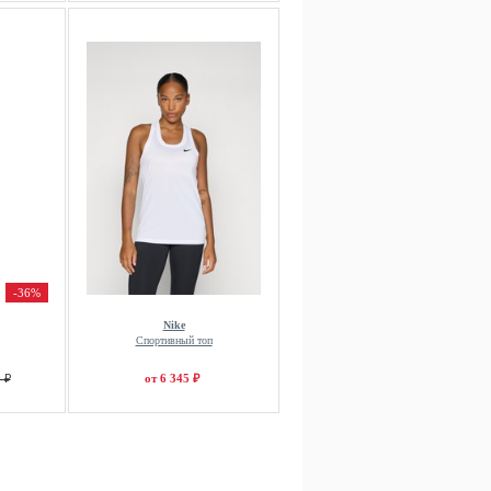
-36%
Nike
Спортивный топ
 ₽
от 6 345 ₽