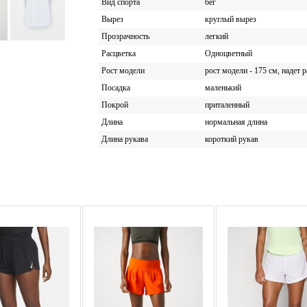
Вид спорта
бег
Вырез
круглый вырез
Прозрачность
легкий
Расцветка
Одноцветный
Рост модели
рост модели - 175 см, надет 
Посадка
маленький
Покрой
приталенный
Длина
нормальная длина
Длина рукава
короткий рукав