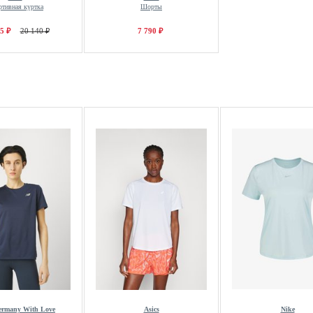
ртивная куртка
Шорты
5 ₽
20 140 ₽
7 790 ₽
ermany With Love
Asics
Nike