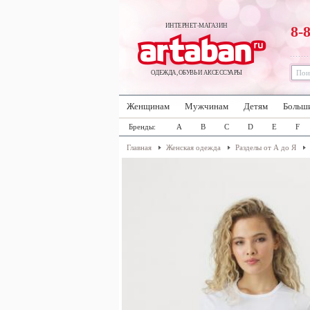
ИНТЕРНЕТ-МАГАЗИН
8-
ОДЕЖДА, ОБУВЬ И АКСЕССУАРЫ
Женщинам
Мужчинам
Детям
Больш
Бренды:
A
B
C
D
E
F
Главная
Женская одежда
Разделы от А до Я