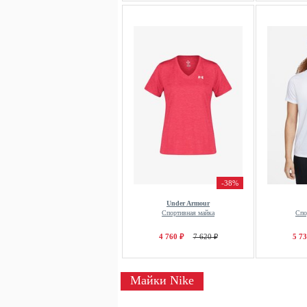
-38%
Under Armour
Спортивная майка
Спо
4 760 ₽
7 620 ₽
5 73
Майки Nike