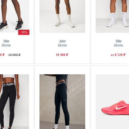
-38%
Nike
Asics
Nike
Шорты
Шорты
Шорты
0 ₽
16 960 ₽
10 480 ₽
от 8 520 ₽