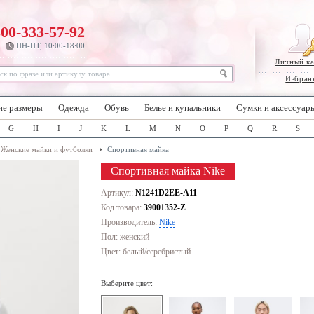
800-333-57-92
ПН-ПТ, 10:00-18:00
Личный к
Избран
ие размеры
Одежда
Обувь
Белье и купальники
Сумки и аксессуар
G
H
I
J
K
L
M
N
O
P
Q
R
S
Женские майки и футболки
Спортивная майка
Спортивная майка Nike
Артикул:
N1241D2EE-A11
Код товара:
39001352-Z
Производитель:
Nike
Пол: женский
Цвет:
белый/серебристый
Выберите цвет: