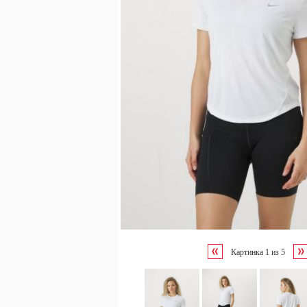
Картинка
1
из
5