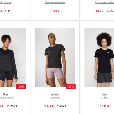
Футболка
Спортивная майка
Спортивная майк
8 520 ₽
7 110 ₽
5 815 ₽
8 520
-29%
-22%
Nike
Adidas
Nike
инная майка
Футболка
Майка
5 ₽
13 770 ₽
5 945 ₽
7 620 ₽
6 345 ₽