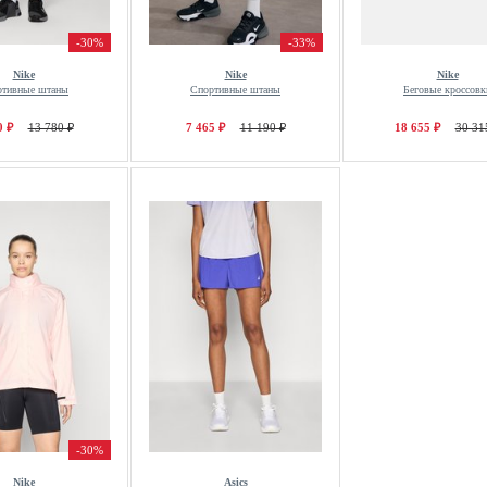
-30%
-33%
Nike
Nike
Nike
ртивные штаны
Спортивные штаны
Беговые кроссовк
0 ₽
13 780 ₽
7 465 ₽
11 190 ₽
18 655 ₽
30 31
-30%
Nike
Asics