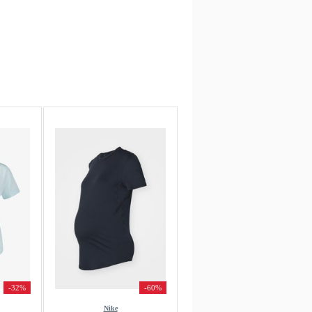
-32%
-60%
Nike