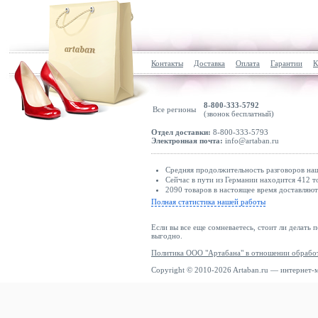
Контакты
Доставка
Оплата
Гарантии
К
8-800-333-5792
Все регионы
(звонок бесплатный)
Отдел доставки:
8-800-333-5793
Электронная почта:
info@artaban.ru
Средняя продолжительность разговоров наш
Сейчас в пути из Германии находится 412 т
2090 товаров в настоящее время доставляю
Полная статистика нашей работы
Если вы все еще сомневаетесь, стоит ли делать 
выгодно.
Политика ООО "Артабана" в отношении обрабо
Copyright © 2010-2026 Artaban.ru — интернет-