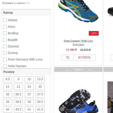
Ботинки и сапоги
(23)
Бренд
Adidas
Asics
Brutting
-50%
Bugatti
From Germany With Love
Кроссовки
Daisred
13 500 ₽
26 820 ₽
Dunlop
КУПИТЬ
From Germany With Love
Helly Hansen
←
→
4 цвета
Размер
Leguano
8.5
Nike
9
10
10.5
Reebok
12
13
34
35
Saucony
36
36.5
37
37.5
Under Armour
38
38.5
39
39.5
WHISTLER
40
40.5
41
41.5