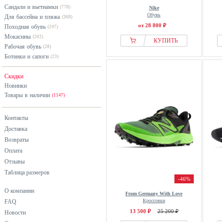
Сандали и вьетнамки
(778)
Nike
Обувь
Для бассейна и пляжа
(368)
от 28 800 ₽
Походная обувь
(247)
Мокасины
(202)
КУПИТЬ
Рабочая обувь
(28)
Ботинки и сапоги
(23)
Скидки
Новинки
Товары в наличии
(1147)
Контакты
Доставка
Возвраты
Оплата
Отзывы
Таблица размеров
-46%
О компании
From Germany With Love
Кроссовки
FAQ
13 500 ₽
25 200 ₽
Новости