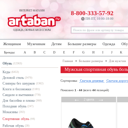
ИНТЕРНЕТ-МАГАЗИН
8-800-333-57-92
ПН-ПТ, 10:00-18:00
ОДЕЖДА, ОБУВЬ И АКСЕССУАРЫ
Женщинам
Мужчинам
Детям
Большие размеры
Одежда
Обу
Бренды:
A
B
C
D
E
F
G
H
I
J
K
Главная
Большие размеры
Для мужчин
Обувь
(12363)
Мужская спортивная обувь бол
Кеды
(6453)
Деловой стиль
(3470)
Сортировка:
Сначала дешевые
Сначала дорог
Слиперы без шнурков
(1362)
Клоги и босоножки
(1181)
Показано
1
-
44
(всего
44
позиций)
Сандали и вьетнамки
(778)
←
→
2 цвета
Для бассейна и пляжа
(368)
Походная обувь
(247)
Мокасины
(202)
Спортивная обувь
(44)
Рабочая обувь
(28)