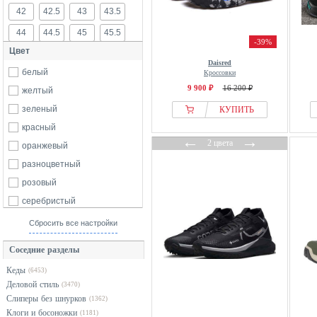
42
42.5
43
43.5
44
44.5
45
45.5
-39%
Цвет
46
46.5
47
48
Daisred
белый
Кроссовки
49
50
51
9 900 ₽
16 200 ₽
желтый
зеленый
КУПИТЬ
красный
←
→
2 цвета
оранжевый
разноцветный
розовый
серебристый
серый
Сбросить все настройки
синий
Соседние разделы
хаки
Кеды
(6453)
черный
Деловой стиль
(3470)
Слиперы без шнурков
(1362)
Клоги и босоножки
(1181)