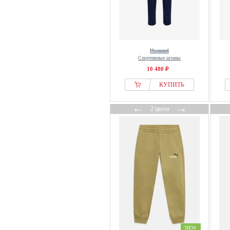
Hummel
Спортивные штаны
10 480 ₽
КУПИТЬ
←
→
2 цвета
NEW