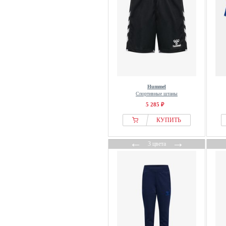
Hummel
Спортивные штаны
5 285 ₽
КУПИТЬ
←
→
3 цвета