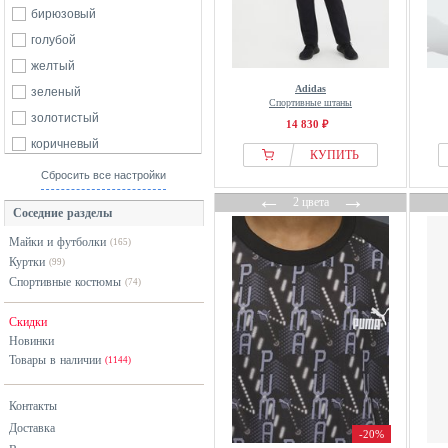
Nike
бирюзовый
normani
голубой
Odlo
желтый
Protest
Adidas
зеленый
Спортивные штаны
Puma
золотистый
14 830 ₽
Quiksilver
коричневый
КУПИТЬ
Regatta
красный
Сбросить все настройки
Reima
←
→
оранжевый
2 цвета
Соседние разделы
Swedemount
розовый
Майки и футболки
(165)
tanzmuster
серебристый
Куртки
(99)
The North Face
серый
Спортивные костюмы
(74)
TROLLKIDS
синий
Скидки
Uhlsport
фиолетовый
Новинки
Under Armour
хаки
Товары в наличии
(1144)
VAUDE
черный
Venum
Контакты
Доставка
WHISTLER
-20%