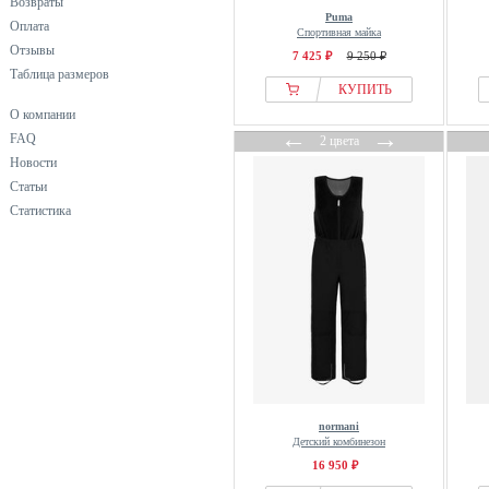
Возвраты
Puma
Оплата
Спортивная майка
Отзывы
7 425 ₽
9 250 ₽
Таблица размеров
КУПИТЬ
О компании
←
→
FAQ
2 цвета
Новости
Статьи
Статистика
normani
Детский комбинезон
16 950 ₽