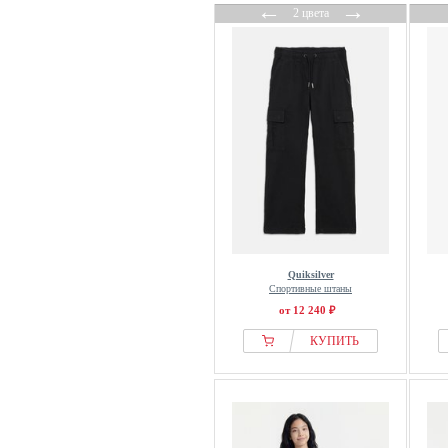
←
→
2 цвета
Quiksilver
Спортивные штаны
от 12 240 ₽
КУПИТЬ