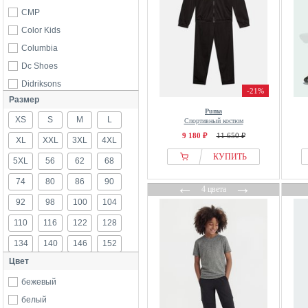
CMP
Color Kids
Columbia
Dc Shoes
Didriksons
-21%
Размер
Endura
Puma
XS
ENDURANCE
S
M
L
Спортивный костюм
9 180 ₽
11 650 ₽
From Germany With Love
XL
XXL
3XL
4XL
Guess
КУПИТЬ
5XL
56
62
68
Hummel
74
80
86
90
←
→
4 цвета
Icepeak
92
98
100
104
Jack Wolfskin
110
116
122
128
Jako
134
140
146
152
JOMA
Цвет
Kempa
158
164
170
176
Mammut
бежевый
Mount Swiss
белый