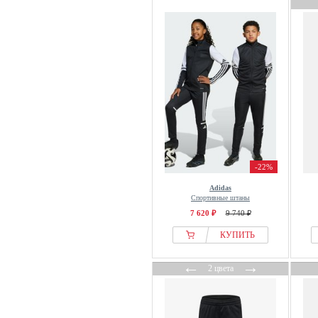
-22%
Adidas
Спортивные штаны
7 620 ₽
9 740 ₽
КУПИТЬ
←
→
2 цвета