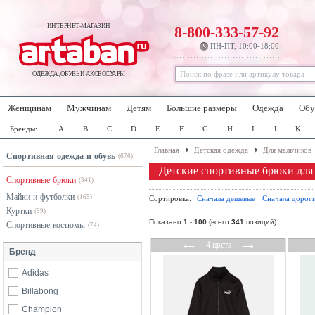
ИНТЕРНЕТ-МАГАЗИН
8-800-333-57-92
ПН-ПТ, 10:00-18:00
ОДЕЖДА, ОБУВЬ И АКСЕССУАРЫ
Женщинам
Мужчинам
Детям
Большие размеры
Одежда
Обу
Бренды:
A
B
C
D
E
F
G
H
I
J
K
Главная
Детская одежда
Для мальчиков
Спортивная одежда и обувь
(676)
Детские спортивные брюки для
Спортивные брюки
(341)
Майки и футболки
(165)
Сортировка:
Сначала дешевые
Сначала дорог
Куртки
(99)
Показано
1
-
100
(всего
341
позиций)
Спортивные костюмы
(74)
←
→
4 цвета
Бренд
Adidas
Billabong
Champion