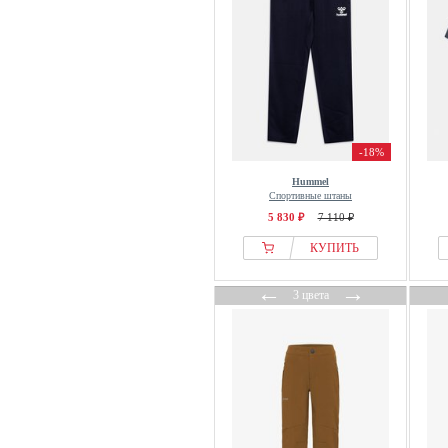
-18%
Hummel
Спортивные штаны
5 830 ₽
7 110 ₽
КУПИТЬ
←
→
3 цвета