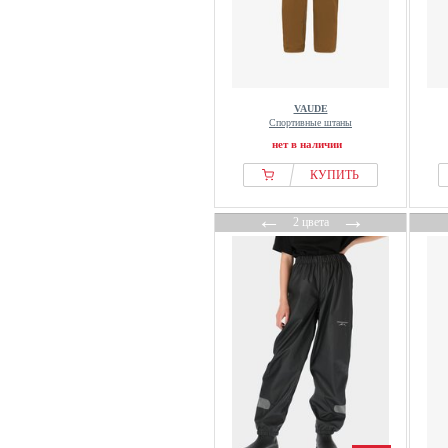
VAUDE
Спортивные штаны
нет в наличии
КУПИТЬ
←
→
2 цвета