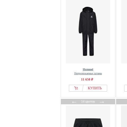
Hummel
Непромокаемые штаны
11 650 ₽
КУПИТЬ
←
→
14 цветов