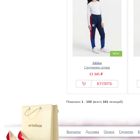
NEW
Adidas
Спортивные штаны
13 345 ₽
КУПИТЬ
Показано
1
-
100
(всего
341
позиций)
Контакты
Доставка
Оплата
Гарантии
К