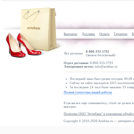
Контакты
Доставка
Оплата
Гарантии
К
8-800-333-5792
Все регионы
(звонок бесплатный)
Отдел доставки:
8-800-333-5793
Электронная почта:
info@artaban.ru
Последний заказ был сделан сегодня, 09.08 
Сейчас на сайте находится 1015 посетителе
За последние 24 часа было заказано 33 това
Полная статистика нашей работы
Если вы все еще сомневаетесь, стоит ли делать 
выгодно.
Политика ООО "Артабана" в отношении обрабо
Copyright © 2010-2026 Artaban.ru — интернет-