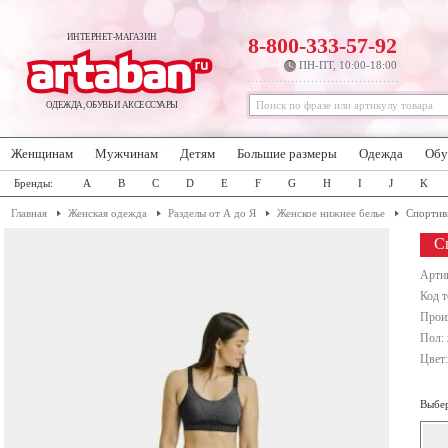
ИНТЕРНЕТ-МАГАЗИН
8-800-333-57-92
ПН-ПТ, 10:00-18:00
ОДЕЖДА, ОБУВЬ И АКСЕССУАРЫ
Женщинам
Мужчинам
Детям
Большие размеры
Одежда
Обу
Бренды:
A
B
C
D
E
F
G
H
I
J
K
Главная
Женская одежда
Разделы от А до Я
Женское нижнее белье
Спортив
С
Арти
Код т
Прои
Пол:
Цвет
Выбер