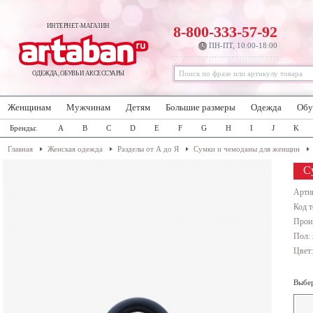
ИНТЕРНЕТ-МАГАЗИН
8-800-333-57-92
ПН-ПТ, 10:00-18:00
ОДЕЖДА, ОБУВЬ И АКСЕССУАРЫ
Женщинам
Мужчинам
Детям
Большие размеры
Одежда
Обу
Бренды:
A
B
C
D
E
F
G
H
I
J
K
Главная
Женская одежда
Разделы от А до Я
Сумки и чемоданы для женщин
С
Арти
Код т
Прои
Пол:
Цвет
Выбер