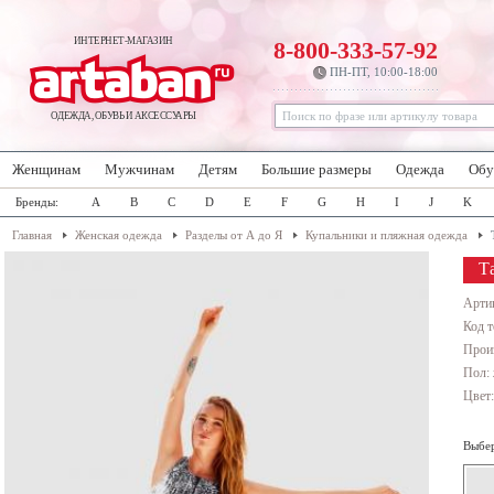
ИНТЕРНЕТ-МАГАЗИН
8-800-333-57-92
ПН-ПТ, 10:00-18:00
ОДЕЖДА, ОБУВЬ И АКСЕССУАРЫ
Женщинам
Мужчинам
Детям
Большие размеры
Одежда
Обу
Бренды:
A
B
C
D
E
F
G
H
I
J
K
Главная
Женская одежда
Разделы от А до Я
Купальники и пляжная одежда
Т
Арти
Код т
Прои
Пол:
Цвет
Выбер