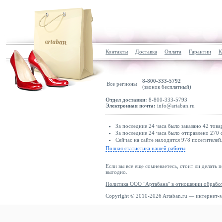
Контакты
Доставка
Оплата
Гарантии
К
8-800-333-5792
Все регионы
(звонок бесплатный)
Отдел доставки:
8-800-333-5793
Электронная почта:
info@artaban.ru
За последние 24 часа было заказано 42 това
За последние 24 часа было отправлено 270 
Сейчас на сайте находится 978 посетителей
Полная статистика нашей работы
Если вы все еще сомневаетесь, стоит ли делать 
выгодно.
Политика ООО "Артабана" в отношении обрабо
Copyright © 2010-2026 Artaban.ru — интернет-