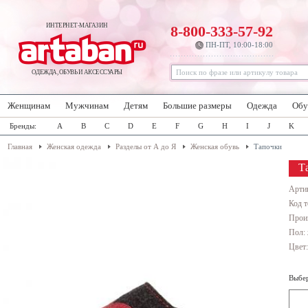
ИНТЕРНЕТ-МАГАЗИН
8-800-333-57-92
ПН-ПТ, 10:00-18:00
ОДЕЖДА, ОБУВЬ И АКСЕССУАРЫ
Женщинам
Мужчинам
Детям
Большие размеры
Одежда
Обу
Бренды:
A
B
C
D
E
F
G
H
I
J
K
Главная
Женская одежда
Разделы от А до Я
Женская обувь
Тапочки
Т
Арти
Код т
Прои
Пол:
Цвет
Выбер