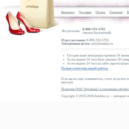
Контакты
Доставка
Оплата
Гарантии
К
8-800-333-5792
Все регионы
(звонок бесплатный)
Отдел доставки:
8-800-333-5793
Электронная почта:
info@artaban.ru
Сегодня наши менеджеры приняли 10 звонко
За последние 24 часа было заказано 30 това
За последние 24 часа на сайте зарегистриро
Полная статистика нашей работы
Если вы все еще сомневаетесь, стоит ли делать 
выгодно.
Политика ООО "Артабана" в отношении обрабо
Copyright © 2010-2026 Artaban.ru — интернет-