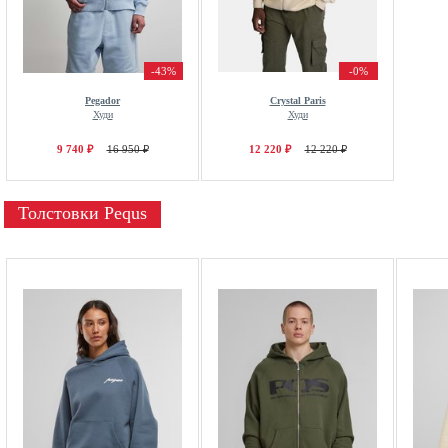
-43%
-0%
Pegador
Crystal Paris
Худи
Худи
9 740 ₽
16 950 ₽
12 220 ₽
12 220 ₽
Толстовки Pequs