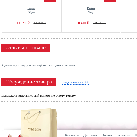
Pequs
Pequs
Худи
Худи
11 190 ₽
14 840 ₽
10 490 ₽
19 040 ₽
Отзывы о товаре
К данному товару пока ещё нет ни одного отзыва.
Обсуждение товара
Задать вопрос >>
Вы можете задать первый вопрос по этому товару.
Контакты
Доставка
Оплата
Гарантии
К