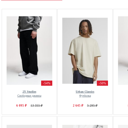
-54%
-50%
2Y Studios
Urban Classics
Свободные джинсы
Футболка
6 095 ₽
13 355 ₽
2 645 ₽
5 295 ₽