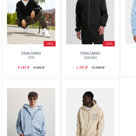
-36%
-55%
Urban Classics
Urban Classics
Худи
Толстовка
6 105 ₽
9 505 ₽
5 295 ₽
11 660 ₽