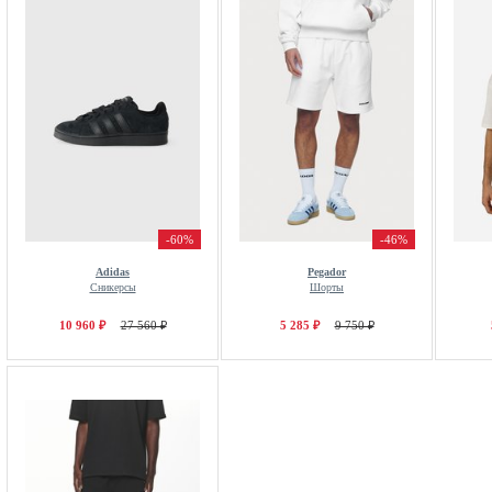
-60%
-46%
Adidas
Pegador
Сникерсы
Шорты
10 960 ₽
27 560 ₽
5 285 ₽
9 750 ₽