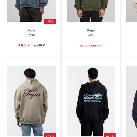
-0%
Pequs
Pequs
Худи
Худи
9 630 ₽
9 630 ₽
нет в наличии
-25%
-45%