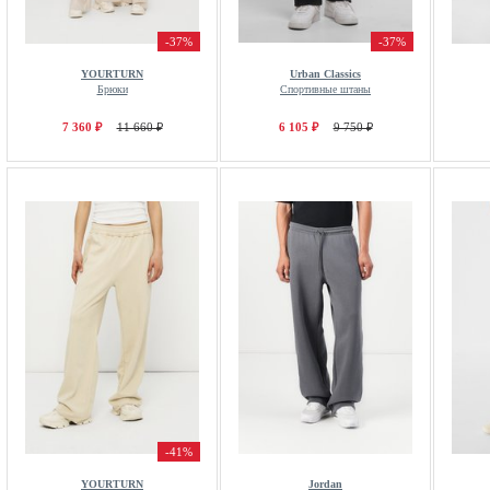
-37%
-37%
YOURTURN
Urban Classics
Брюки
Спортивные штаны
7 360 ₽
11 660 ₽
6 105 ₽
9 750 ₽
-41%
YOURTURN
Jordan