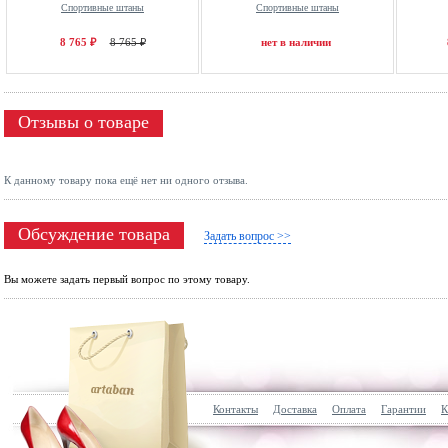
Спортивные штаны
Спортивные штаны
8 765 ₽
8 765 ₽
нет в наличии
Отзывы о товаре
К данному товару пока ещё нет ни одного отзыва.
Обсуждение товара
Задать вопрос >>
Вы можете задать первый вопрос по этому товару.
Контакты
Доставка
Оплата
Гарантии
К