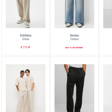
Pull&Bear
Bershka
Брюки
Джинсы
8 775 ₽
нет в наличии