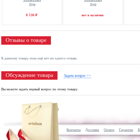
Худи
Худи
8 530 ₽
нет в наличии
Отзывы о товаре
К данному товару пока ещё нет ни одного отзыва.
Обсуждение товара
Задать вопрос >>
Вы можете задать первый вопрос по этому товару.
Контакты
Доставка
Оплата
Гарантии
К