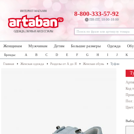
ИНТЕРНЕТ-МАГАЗИН
8-800-333-57-92
ПН-ПТ, 10:00-18:00
ОДЕЖДА, ОБУВЬ И АКСЕССУАРЫ
Женщинам
Мужчинам
Детям
Большие размеры
Одежда
Обу
Бренды:
A
B
C
D
E
F
G
H
I
J
K
Главная
Женская одежда
Разделы от А до Я
Женская обувь
Туфли
Т
Арти
Код т
Прои
Пол:
Цвет
Выбер