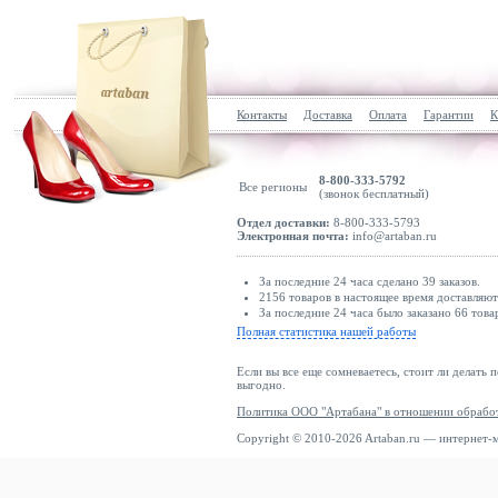
Контакты
Доставка
Оплата
Гарантии
К
8-800-333-5792
Все регионы
(звонок бесплатный)
Отдел доставки:
8-800-333-5793
Электронная почта:
info@artaban.ru
За последние 24 часа сделано 39 заказов.
2156 товаров в настоящее время доставляю
За последние 24 часа было заказано 66 това
Полная статистика нашей работы
Если вы все еще сомневаетесь, стоит ли делать 
выгодно.
Политика ООО "Артабана" в отношении обрабо
Copyright © 2010-2026 Artaban.ru — интернет-