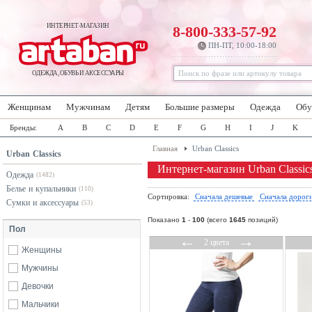
ИНТЕРНЕТ-МАГАЗИН
8-800-333-57-92
ПН-ПТ, 10:00-18:00
ОДЕЖДА, ОБУВЬ И АКСЕССУАРЫ
Женщинам
Мужчинам
Детям
Большие размеры
Одежда
Обу
Бренды:
A
B
C
D
E
F
G
H
I
J
K
Главная
Urban Classics
Urban Classics
Интернет-магазин Urban Classic
Одежда
(1482)
Белье и купальники
(110)
Сортировка:
Сначала дешевые
Сначала дорог
Сумки и аксессуары
(53)
Показано
1
-
100
(всего
1645
позиций)
Пол
←
→
2 цвета
Женщины
Мужчины
Девочки
Мальчики