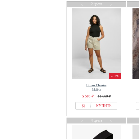
←
→
2 цвета
-52%
Urban Classics
Майка
5 595 ₽
11 660 ₽
КУПИТЬ
←
→
4 цвета