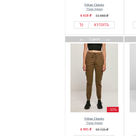
Urban Classics
Узкие брюки
6 610 ₽
11 660 ₽
КУПИТЬ
←
→
2 цвета
-35%
Urban Classics
Узкие брюки
6 995 ₽
10 725 ₽