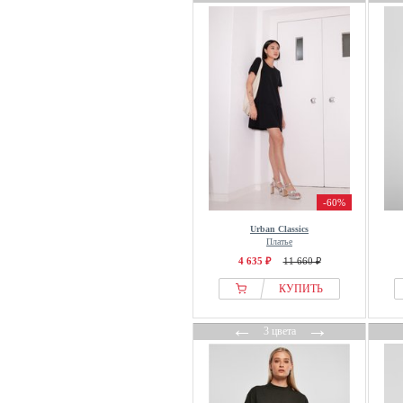
-60%
Urban Classics
Платье
4 635 ₽
11 660 ₽
КУПИТЬ
←
→
3 цвета