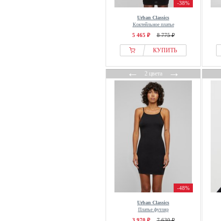
-38%
Urban Classics
Коктейльное платье
5 465 ₽
8 775 ₽
КУПИТЬ
←
→
2 цвета
-48%
Urban Classics
Платье футляр
3 970 ₽
7 630 ₽