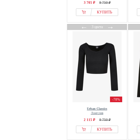
3 705 ₽
9 750 ₽
КУПИТЬ
←
→
3 цвета
-78%
Urban Classics
Лонгслив
2 115 ₽
9 750 ₽
КУПИТЬ