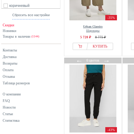
коричневый
красный
Сбросить все настройки
-35%
оранжевый
Скидки
Urban Classics
разноцветный
Новинки
Шаровары
Товары в наличии
розовый
(1144)
5 720 ₽
8 775 ₽
серебристый
КУПИТЬ
Контакты
серый
Доставка
←
→
синий
6 цветов
Возвраты
фиолетовый
Оплата
хаки
Отзывы
Таблица размеров
черный
О компании
FAQ
Новости
Статьи
Статистика
-43%