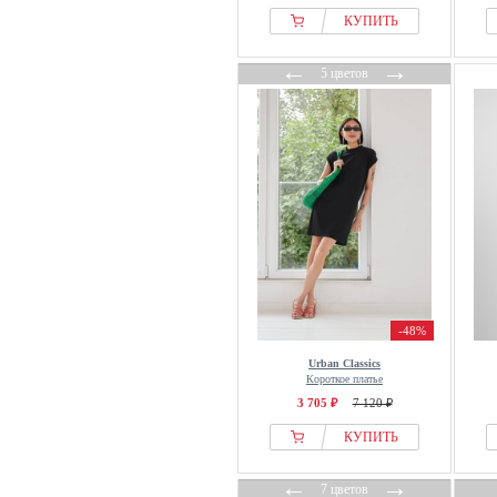
КУПИТЬ
←
→
5 цветов
-48%
Urban Classics
Короткое платье
3 705 ₽
7 120 ₽
КУПИТЬ
←
→
7 цветов