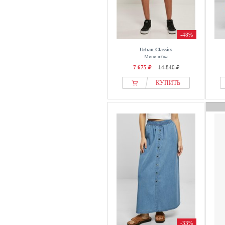
-48%
Urban Classics
Мини-юбка
7 675 ₽
14 840 ₽
КУПИТЬ
-33%