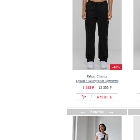
-48%
Urban Classics
Брюки с накладными карманами
6 995 ₽
13 355 ₽
КУПИТЬ
←
→
6 цветов