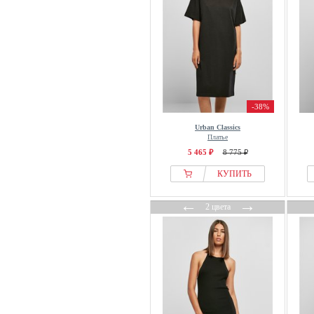
-38%
Urban Classics
Платье
5 465 ₽
8 775 ₽
КУПИТЬ
←
→
2 цвета