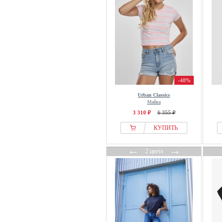
-48%
Urban Classics
Майка
3 310 ₽
6 355 ₽
КУПИТЬ
←
→
2 цвета