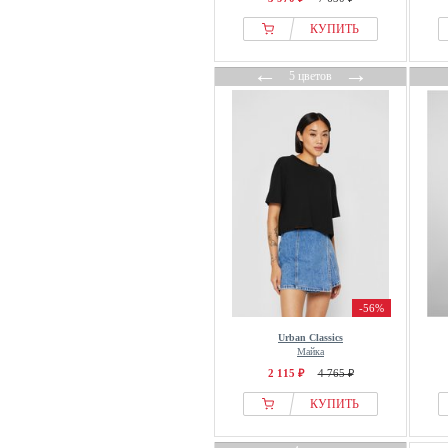
КУПИТЬ
←
→
5 цветов
-56%
Urban Classics
Майка
2 115 ₽
4 765 ₽
КУПИТЬ