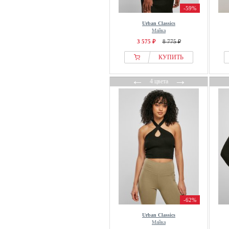
-59%
Urban Classics
Майка
3 575 ₽
8 775 ₽
КУПИТЬ
←
→
4 цвета
-62%
Urban Classics
Майка