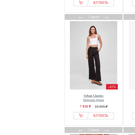
КУПИТЬ
←
→
2 цвета
-41%
Urban Classics
Широкие брюки
7 920 ₽
13 355 ₽
КУПИТЬ
←
→
2 цвета