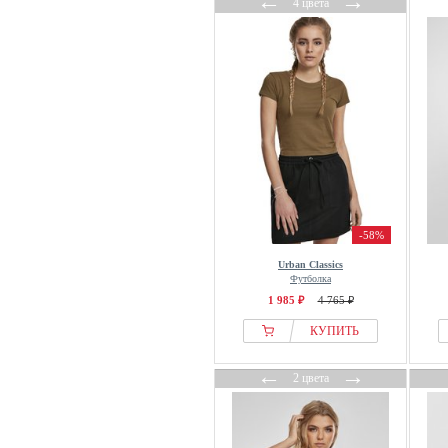
←
→
4 цвета
-58%
Urban Classics
Футболка
1 985 ₽
4 765 ₽
КУПИТЬ
←
→
2 цвета