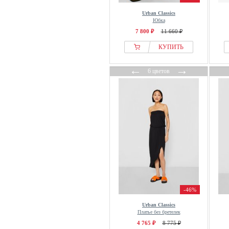
Urban Classics
Юбка
7 800 ₽
11 660 ₽
КУПИТЬ
←
→
6 цветов
-46%
Urban Classics
Платье без бретелек
4 765 ₽
8 775 ₽