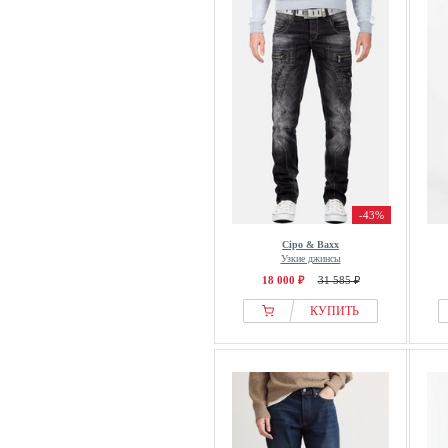
Gianni Kavanagh
Guess
Hackett London
Happy Size
HECHTER PARIS
Hollister Co.
Honesty Rules
Humy
-43%
Indicode
Cipo & Baxx
J.lindeberg
Узкие джинсы
Jack & Jones
18 000 ₽
31 585 ₽
Jacks Sportswear
КУПИТЬ
JACOB COHEN
JJ Rebel
John F. Gee
JOOP! JEANS
JP1880