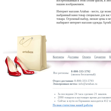
востребованный в этом сезоне фасон, в лю
вашим воображением.
Интернет магазин Artaban - место, где мо
выбранный вами товар специально для вас
товара. Огромный выбор, низкие цены и не
выбирают интернет-магазин одежды Артаб
Контакты
Доставка
Оплата
Гарантии
К
8-800-333-5792
Все регионы
(звонок бесплатный)
Отдел доставки:
8-800-333-5793
Электронная почта:
info@artaban.ru
За последние 24 часа сделано 21 заказов.
2090 товаров в настоящее время доставляю
Сейчас в пути из Германии находится 412 т
Полная статистика нашей работы