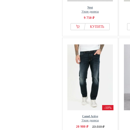
PEAK TIME
Next
Узкие джинсы
Pepe Jeans
9 750 ₽
Petrol Industries
КУПИТЬ
Pier One
Pierre Cardin
PME LEGEND
Project X Paris
Pull&Bear
Pure Path
R.D.D. ROYAL DENIM
DIVISION
rag & bone
Redbridge
REDEFINED REBEL
-10%
REELL
Camel Active
Reiss
Узкие джинсы
Replay
20 980 ₽
23 310 ₽