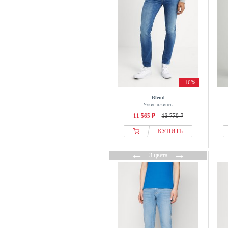
-16%
Blend
Узкие джинсы
11 565 ₽
13 770 ₽
КУПИТЬ
←
→
3 цвета