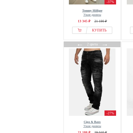
-37%
Tommy Hilfiger
Узкие джинсы
13 345 ₽
21 190 ₽
КУПИТЬ
←
→
2 цвета
-27%
Cipo & Baxx
Узкие джинсы
21 180 ₽
29 040 ₽