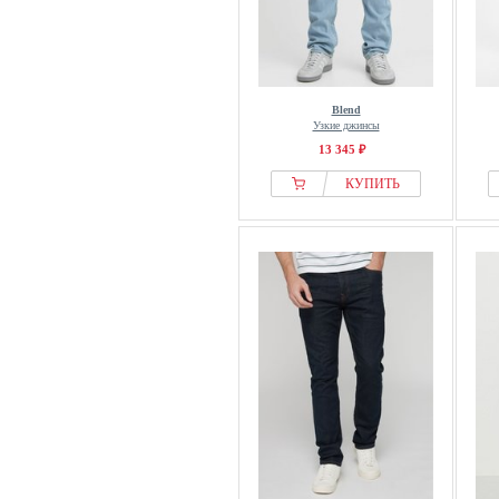
Marc OPolo DENIM
Marks & Spencer
Massimo Dutti
MATINIQUE
Blend
Mavi
Узкие джинсы
MCS
13 345 ₽
Men Plus
КУПИТЬ
MEYER
Michael Kors
Miracle of Denim
Mustang
Next
OMBRE
Only & Sons
OVS
Paddocks
Patriòt
Paul Smith