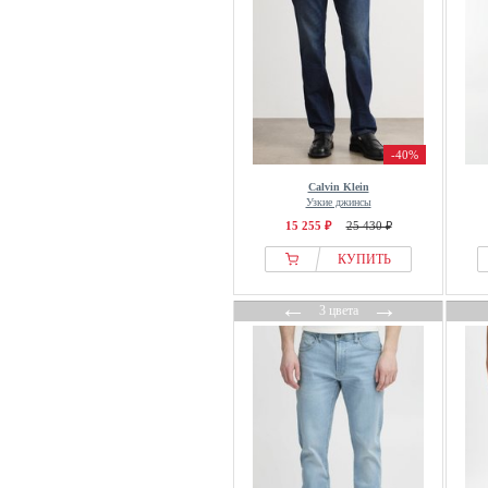
Karl Kani
Karl Lagerfeld
KOROSHI
Koton
Ksubi
Le Temps Des Cerises
-40%
Lee
Calvin Klein
Узкие джинсы
Lerros
15 255 ₽
25 430 ₽
LEVIS
КУПИТЬ
Levis®
Levis® Plus
←
→
3 цвета
Lindbergh
Liu Jo
LTB
MAC
Mango
Marc OPolo