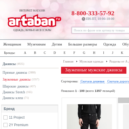
ИНТЕРНЕТ-МАГАЗИН
8-800-333-57-92
ПН-ПТ, 10:00-18:00
ОДЕЖДА, ОБУВЬ И АКСЕССУАРЫ
Женщинам
Мужчинам
Детям
Большие размеры
Одежда
Обу
Бренды:
A
B
C
D
E
F
G
H
I
J
K
Главная
Мужская одежда
Разделы от А 
Джинсы
(4925)
Зауженные мужские джинсы
Прямые джинсы
(2888)
Зауженные джинсы
(1357)
Сортировка:
Сначала дешевые
Сначала дорог
Широкие джинсы
(437)
Показано
1
-
100
(всего
1357
позиций)
Джинсы Stretch
(165)
Джинсы клеш
(71)
Бренд
11 Project
2Y Premium