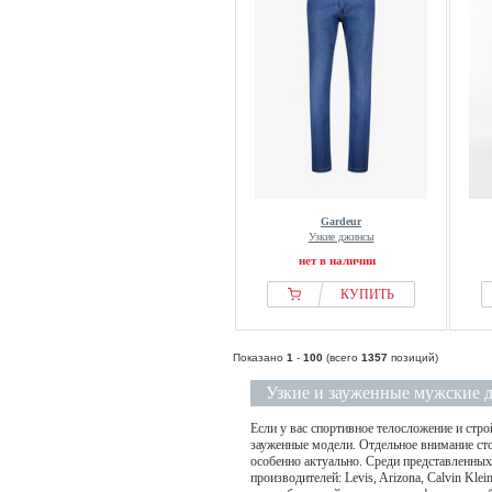
Gardeur
Узкие джинсы
нет в наличии
КУПИТЬ
Показано
1
-
100
(всего
1357
позиций)
Узкие и зауженные мужские
Если у вас спортивное телосложение и стро
зауженные модели. Отдельное внимание сто
особенно актуально. Среди представленны
производителей: Levis, Arizona, Calvin Kle