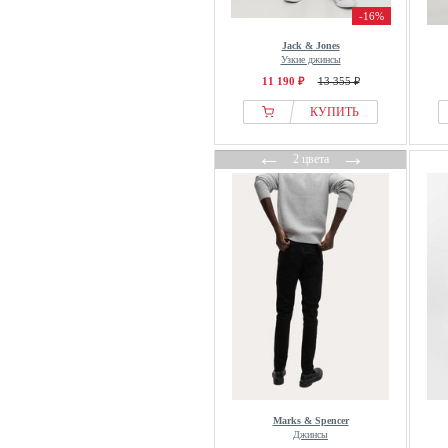
-16%
Jack & Jones
Узкие джинсы
11 190 ₽
13 355 ₽
КУПИТЬ
←
→
2 цвета
Marks & Spencer
Джинсы