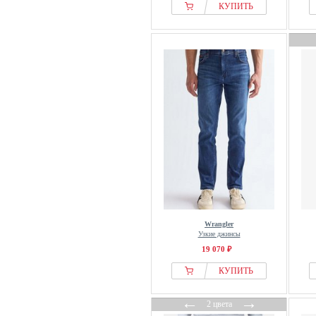
КУПИТЬ
Emporio Armani
ENGBERS GERMANY
Façonnable
FARAH
FatFace
Finshley & Harding
FQ1924
From Germany With Love
G-star Raw
Gabba
Gabbiano
GANT
Wrangler
GAP
Узкие джинсы
19 070 ₽
Garcia
Gardeur
КУПИТЬ
GAS
←
→
2 цвета
Gelverie