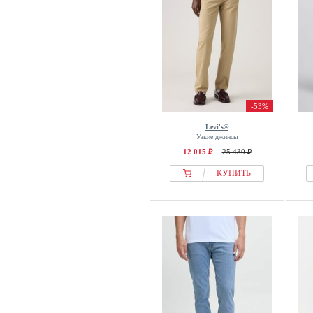
-53%
Levi's®
Узкие джинсы
12 015 ₽
25 430 ₽
КУПИТЬ