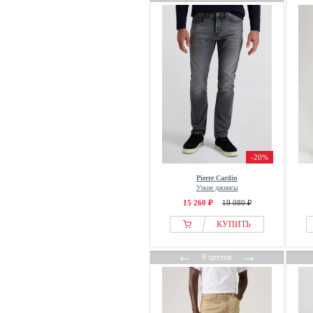
Tiger of Sweden
Timezone
Tom Tailor
Tommy Hilfiger
True Religion
Trussardi
U.S. Polo Assn.
Urban Classics
Vanguard
-20%
Versace
Pierre Cardin
Versace Jeans Couture
Узкие джинсы
Volcom
15 260 ₽
19 080 ₽
WE Fashion
КУПИТЬ
WEEKDAY
←
→
Won Hundred
9 цветов
Wrangler