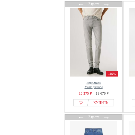
←
→
2 цвета
-46%
Pepe Jeans
Узкие джинсы
10 375 ₽
19 070 ₽
КУПИТЬ
←
→
2 цвета