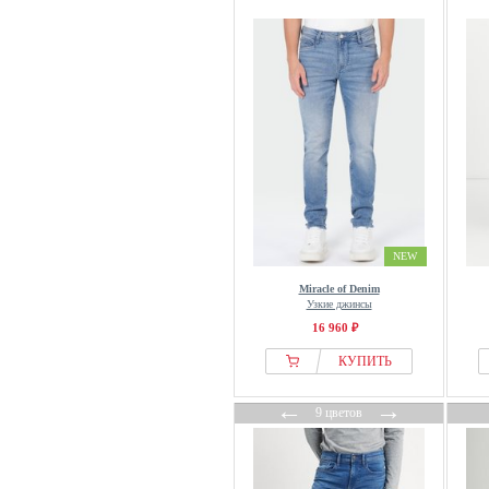
NEW
Miracle of Denim
Узкие джинсы
16 960 ₽
КУПИТЬ
←
→
9 цветов