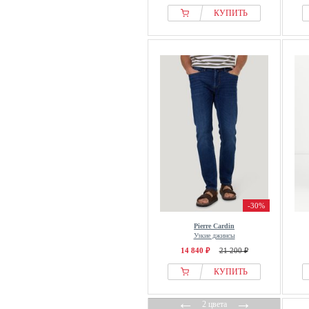
ROY ROBSON
КУПИТЬ
Roy Rogers
S.oliver
Salsa Jeans
sandro
Scalpers
Schott
Scotch & Soda
Selected
Siksilk
Slowear
SOLID
-30%
Stooker Men
Pierre Cardin
Узкие джинсы
STREET ONE MEN
14 840 ₽
21 200 ₽
Strellson Sportswear
КУПИТЬ
Superdry & Co
Tazzio
←
→
2 цвета