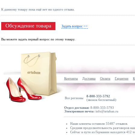
К данному товару пока ещё нет ни одного отзыва.
Обсуждение товара
Задать вопрос >>
Вы можете задать первый вопрос по этому товару.
Контакты
Доставка
Оплата
Гарантии
К
8-800-333-5792
Все регионы
(звонок бесплатный)
Отдел доставки:
8-800-333-5793
Электронная почта:
info@artaban.ru
Наши клиенты оставили 55487 отзывов.
Средняя продолжительность разговоров наш
Сейчас в пути из Германии находится 412 т