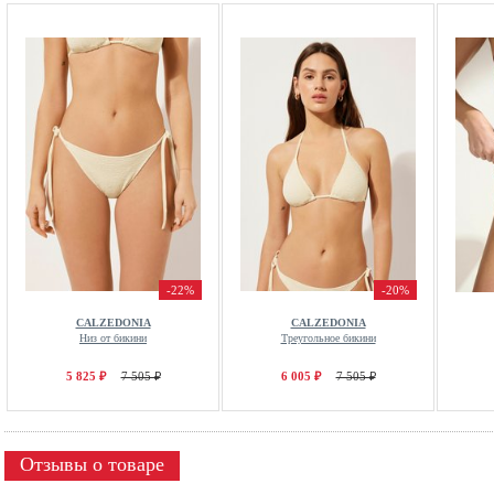
-22%
-20%
CALZEDONIA
CALZEDONIA
Низ от бикини
Треугольное бикини
5 825 ₽
7 505 ₽
6 005 ₽
7 505 ₽
Отзывы о товаре