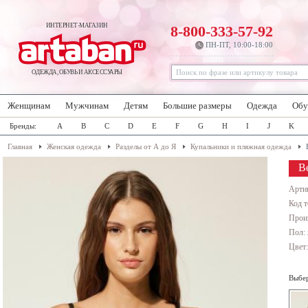
ИНТЕРНЕТ-МАГАЗИН
8-800-333-57-92
ПН-ПТ, 10:00-18:00
ОДЕЖДА, ОБУВЬ И АКСЕССУАРЫ
Женщинам
Мужчинам
Детям
Большие размеры
Одежда
Обу
Бренды:
A
B
C
D
E
F
G
H
I
J
K
Главная
Женская одежда
Разделы от А до Я
Купальники и пляжная одежда
В
Арти
Код т
Прои
Пол:
Цвет
Выбер