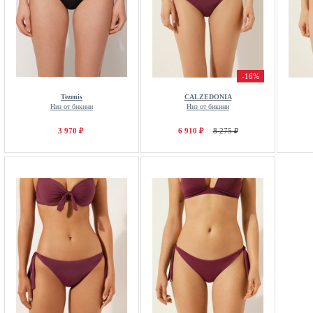
-16%
Tezenis
CALZEDONIA
Низ от бикини
Низ от бикини
3 970 ₽
6 910 ₽
8 275 ₽