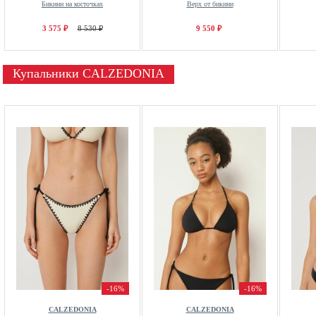
Бикини на косточках
Верх от бикини
3 575 ₽
8 530 ₽
9 550 ₽
Купальники CALZEDONIA
-16%
-16%
CALZEDONIA
CALZEDONIA