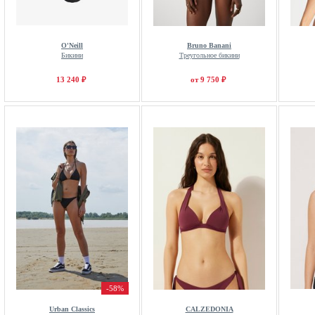
O'Neill
Bruno Banani
Бикини
Треугольное бикини
13 240 ₽
от 9 750 ₽
-58%
Urban Classics
CALZEDONIA