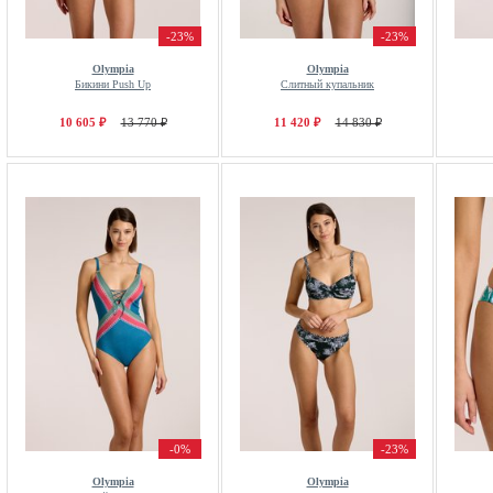
-23%
-23%
Olympia
Olympia
Бикини Push Up
Слитный купальник
10 605 ₽
13 770 ₽
11 420 ₽
14 830 ₽
-0%
-23%
Olympia
Olympia