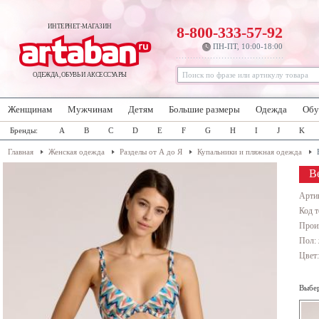
ИНТЕРНЕТ-МАГАЗИН
8-800-333-57-92
ПН-ПТ, 10:00-18:00
ОДЕЖДА, ОБУВЬ И АКСЕССУАРЫ
Женщинам
Мужчинам
Детям
Большие размеры
Одежда
Обу
Бренды:
A
B
C
D
E
F
G
H
I
J
K
Главная
Женская одежда
Разделы от А до Я
Купальники и пляжная одежда
В
Арти
Код т
Прои
Пол:
Цвет
Выбер