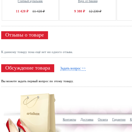
Слитный купальник
Верх от бикини
11 420 ₽
11 420 ₽
9 380 ₽
12 230 ₽
Отзывы о товаре
К данному товару пока ещё нет ни одного отзыва.
Обсуждение товара
Задать вопрос >>
Вы можете задать первый вопрос по этому товару.
Контакты
Доставка
Оплата
Гарантии
К