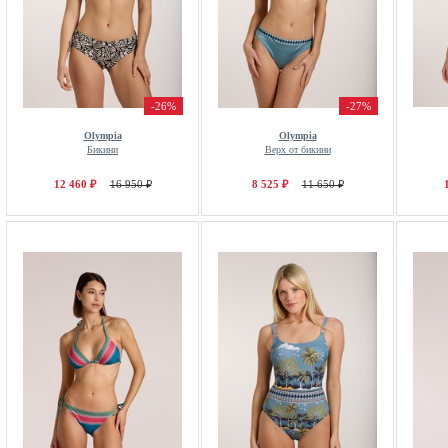
-26%
-27%
Olympia
Olympia
Бикини
Верх от бикини
12 460 ₽
16 950 ₽
8 525 ₽
11 650 ₽