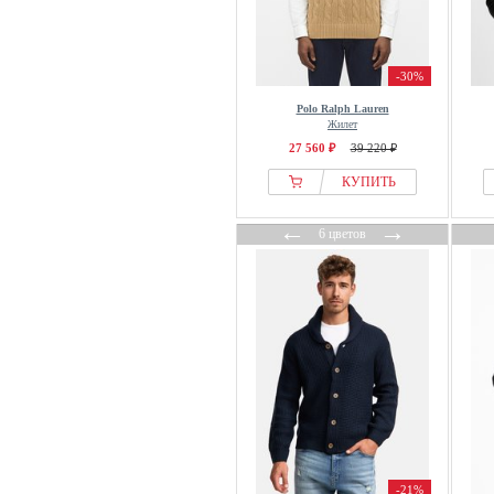
Olymp
OMBRE
Only & Sons
-30%
Oscar Jacobson
Polo Ralph Lauren
Жилет
Pas de Monaco
27 560 ₽
39 220 ₽
Paul Smith
КУПИТЬ
Pegador
Pier One
←
→
6 цветов
Pierre Cardin
Pockies
Polo Club
Portland Outerwear Co.
Prohibited
Pull&Bear
REDEFINED REBEL
Resteröds
RODIER
-21%