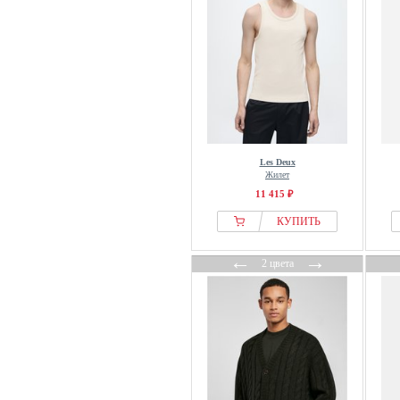
Les Deux
Жилет
11 415 ₽
КУПИТЬ
←
→
2 цвета