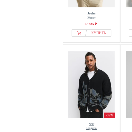
Joules
Жилет
17 385 ₽
КУПИТЬ
-32%
Next
Кардиган