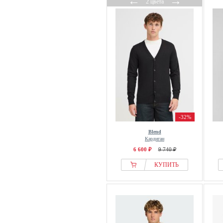
←
→
2 цвета
-32%
Blend
Кардиган
6 600 ₽
9 740 ₽
КУПИТЬ