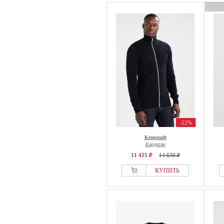
-22%
Kronstadt
Кардиган
11 425 ₽
14 630 ₽
КУПИТЬ