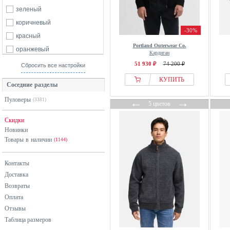
Bugatti
зеленый
Burocs
коричневый
-30%
Calliope
красный
Portland Outerwear Co.
Calvin Klein
оранжевый
Кардиган
Carhartt WIP
разноцветный
51 930 ₽
74 200 ₽
Сбросить все настройки
Carne Bollente
розовый
КУПИТЬ
Соседние разделы
Casa Moda
серебристый
Пуловеры
←
→
(3381)
Casual Friday
серый
5 цветов
CHASIN
синий
Скидки
Classic
фиолетовый
Новинки
Товары в наличии
(1144)
Clean Cut Copenhagen
хаки
Closed
черный
Контакты
Coach
Доставка
D.MoRo
Возвраты
Desigual
Оплата
Отзывы
Dickies
Таблица размеров
Diesel