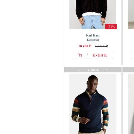
-21%
Karl Kani
Кардиган
10 490 ₽
13 355 ₽
КУПИТЬ
←
→
2 цвета