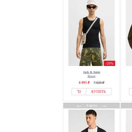
Just Cashmere
Kaotiko
Karl Kani
Karl Lagerfeld
Key Largo
KNITID
KOROSHI
Kronstadt
-20%
Ksubi
Jack & Jones
Lacoste
Жилет
6 095 ₽
7 630 ₽
Lerros
Les Deux
КУПИТЬ
Levis®
←
→
4 цвета
Lindbergh
Luis Steindl
Lyle & Scott
Mads Nørgaard