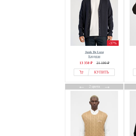
MAERZ Muenchen
Maison Kitsuné
Mango
Mans World
Marc OPolo
-37%
Marc OPolo DENIM
Junk De Luxe
Marks & Spencer
Кардиган
Massimo Dutti
13 350 ₽
21 190 ₽
Missoni
КУПИТЬ
MM6 Maison Margiela
←
→
Mos Mosh Gallery
2 цвета
Moschino
New Look
Next
Nils Sundström
NN.07
Noisy May