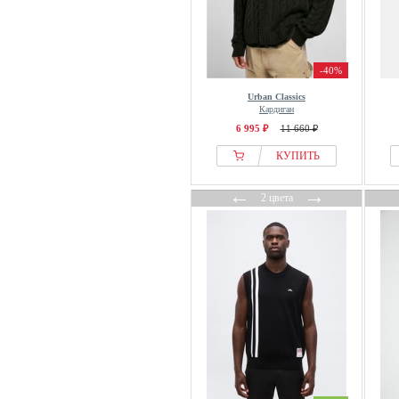
-40%
Urban Classics
Кардиган
6 995 ₽
11 660 ₽
КУПИТЬ
←
→
2 цвета