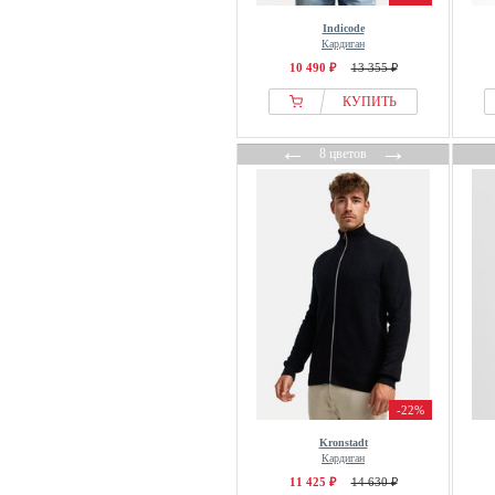
S.oliver
Indicode
Samsøe Samsøe
Кардиган
Santa Cruz
10 490 ₽
13 355 ₽
Scalpers
КУПИТЬ
Seasalt Cornwall
←
→
Seidensticker
8 цветов
Selected
Slowear
SOLID
STHUGE
Strellson Sportswear
The Ragged Priest
Threadbare
Tiger of Sweden
Tommy Hilfiger
-22%
United Colors of Benetton
Kronstadt
Кардиган
Urban Classics
11 425 ₽
14 630 ₽