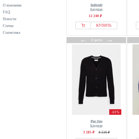
Dobber
О компании
Indicode
Кардиган
DOUBLE A BY W.W.
FAQ
12 240 ₽
Новости
Dr.Denim
КУПИТЬ
Статьи
Drykorn
Статистика
Dstrezzed
←
→
4 цвета
Element
Falconeri
Falke
FatFace
Felix Hardy
Filippa K
Finshley & Harding
Fiorucci
From Germany With Love
-61%
FUBU
Pier One
GANT
Кардиган
GAP
3 285 ₽
8 530 ₽