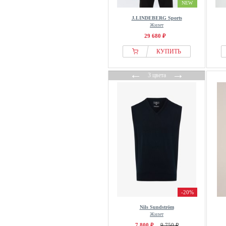
NEW
J.LINDEBERG Sports
Жилет
29 680 ₽
КУПИТЬ
←
→
3 цвета
-20%
Nils Sundström
Жилет
7 800 ₽
9 750 ₽