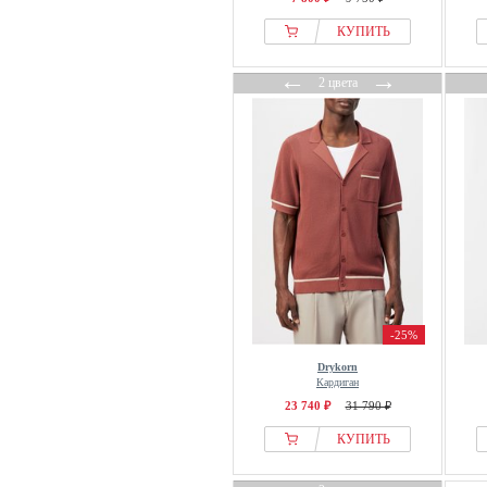
КУПИТЬ
←
→
2 цвета
-25%
Drykorn
Кардиган
23 740 ₽
31 790 ₽
КУПИТЬ