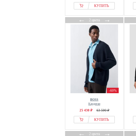
Vanessa Bruno
КУПИТЬ
Volcom
WE Fashion
←
→
2 цвета
WEEKDAY
WOOD WOOD
-60%
BOSS
Кардиган
25 430 ₽
63 590 ₽
КУПИТЬ
←
→
2 цвета