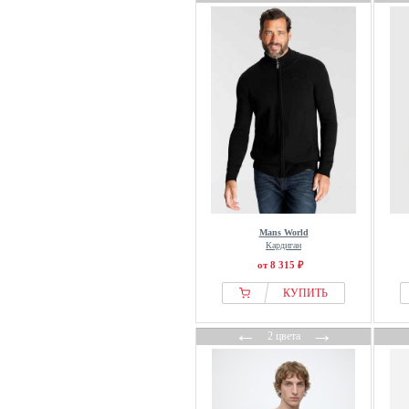
Mans World
Кардиган
от 8 315 ₽
КУПИТЬ
←
→
2 цвета