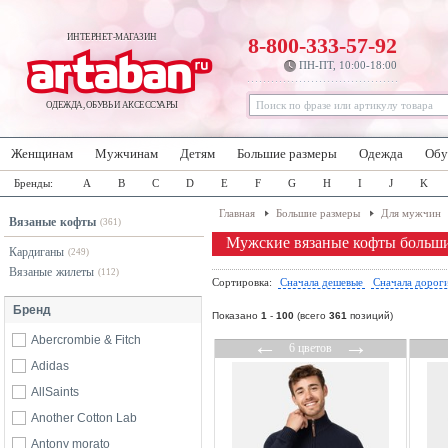
ИНТЕРНЕТ-МАГАЗИН
8-800-333-57-92
ПН-ПТ, 10:00-18:00
ОДЕЖДА, ОБУВЬ И АКСЕССУАРЫ
Женщинам
Мужчинам
Детям
Большие размеры
Одежда
Обу
Бренды:
A
B
C
D
E
F
G
H
I
J
K
Главная
Большие размеры
Для мужчин
Вязаные кофты
(361)
Мужские вязаные кофты больши
Кардиганы
(249)
Вязаные жилеты
(112)
Сортировка:
Сначала дешевые
Сначала дорог
Бренд
Показано
1
-
100
(всего
361
позиций)
Abercrombie & Fitch
←
→
6 цветов
Adidas
AllSaints
Another Cotton Lab
Antony morato