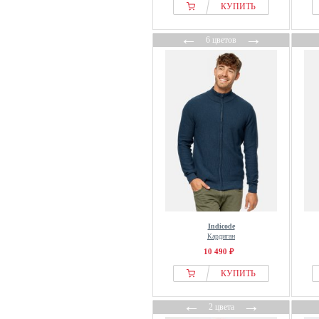
GOBI Cashmere
КУПИТЬ
Guess
←
→
Hackett London
6 цветов
Harmont & Blaine
Hessnatur
HUF
Icecream
Indicode
J.lindeberg
J.LINDEBERG Sports
Jack & Jones
Jack & Jones PREMIUM
Jacker
Indicode
Кардиган
Jeff
10 490 ₽
John Henric
КУПИТЬ
Joules
JP1880
←
→
2 цвета
Junk De Luxe