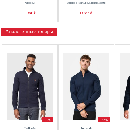
Чиносы
Брюки с накладными карманами
11 660 ₽
13 355 ₽
Аналогичные товары
-32%
-22%
Indicode
Indicode