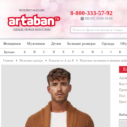
ИНТЕРНЕТ-МАГАЗИН
8-800-333-57-92
ПН-ПТ, 10:00-18:00
ОДЕЖДА, ОБУВЬ И АКСЕССУАРЫ
Женщинам
Мужчинам
Детям
Большие размеры
Одежда
Обу
Бренды:
A
B
C
D
E
F
G
H
I
J
K
Главная
Мужская одежда
Разделы от А до Я
Мужские пуловеры и вязаные коф
К
Арти
Код т
Прои
Пол:
Цвет
Выбер