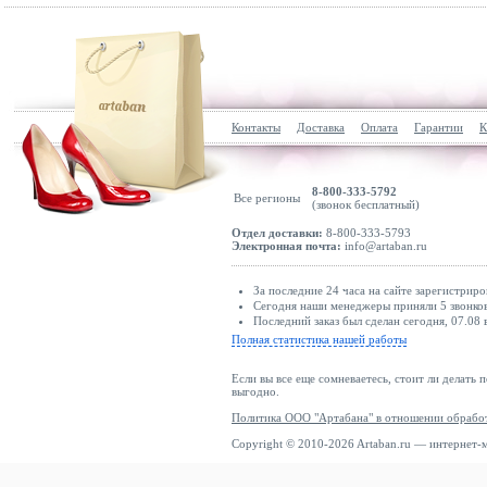
Контакты
Доставка
Оплата
Гарантии
К
8-800-333-5792
Все регионы
(звонок бесплатный)
Отдел доставки:
8-800-333-5793
Электронная почта:
info@artaban.ru
За последние 24 часа на сайте зарегистриро
Сегодня наши менеджеры приняли 5 звонков
Последний заказ был сделан сегодня, 07.08 
Полная статистика нашей работы
Если вы все еще сомневаетесь, стоит ли делать 
выгодно.
Политика ООО "Артабана" в отношении обрабо
Copyright © 2010-2026 Artaban.ru — интернет-