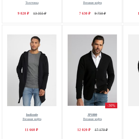
Толстовка
Вязаная кофта
9 020 ₽
13 355 ₽
7 630 ₽
9 750 ₽
-30%
Indicode
JP1880
Вязаная кофта
Вязаная кофта
11 660 ₽
12 020 ₽
17 170 ₽