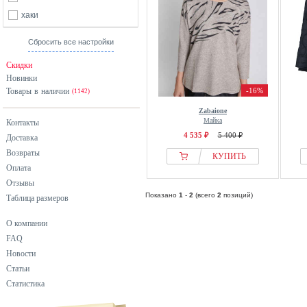
хаки
Сбросить все настройки
Скидки
Новинки
Товары в наличии
-16%
(1142)
Zabaione
Майка
Контакты
4 535 ₽
5 400 ₽
Доставка
Возвраты
КУПИТЬ
Оплата
Отзывы
Показано
1
-
2
(всего
2
позиций)
Таблица размеров
О компании
FAQ
Новости
Статьи
Статистика