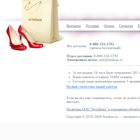
Контакты
Доставка
Оплата
Гарантии
К
8-800-333-5792
Все регионы
(звонок бесплатный)
Отдел доставки:
8-800-333-5793
Электронная почта:
info@artaban.ru
За последние 24 часа было отправлено 261 
Наши клиенты оставили 55484 отзывов.
Сегодня наши менеджеры приняли 5 звонков
Полная статистика нашей работы
Если вы все еще сомневаетесь, стоит ли делать 
выгодно.
Политика ООО "Артабана" в отношении обрабо
Copyright © 2010-2026 Artaban.ru — интернет-