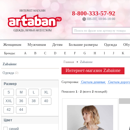
ИНТЕРНЕТ-МАГАЗИН
8-800-333-57-92
ПН-ПТ, 10:00-18:00
ОДЕЖДА, ОБУВЬ И АКСЕССУАРЫ
Женщинам
Мужчинам
Детям
Большие размеры
Одежда
Обу
Бренды:
A
B
C
D
E
F
G
H
I
J
K
Главная
Zabaione
Zabaione
Интернет-магазин Zabaione
Одежда
(2)
Сортировка:
Сначала дешевые
Сначала дорог
Размер
Показано
1
-
2
(всего
2
позиций)
S
M
L
XL
XXL
36
38
40
42
44
Цвет
синий