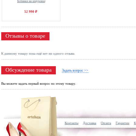
Ботинки на шнуровке
52 990 ₽
Отзывы о товаре
К данному товару пока ещё нет ни одного отзыва.
Обсуждение товара
Задать вопрос >>
Вы можете задать первый вопрос по этому товару.
Контакты
Доставка
Оплата
Гарантии
К