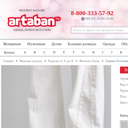
ИНТЕРНЕТ-МАГАЗИН
8-800-333-57-92
ПН-ПТ, 10:00-18:00
ОДЕЖДА, ОБУВЬ И АКСЕССУАРЫ
Женщинам
Мужчинам
Детям
Большие размеры
Одежда
Обу
Бренды:
A
B
C
D
E
F
G
H
I
J
K
Главная
Женская одежда
Разделы от А до Я
Женская обувь
Зимние ботинки
З
Арти
Код т
Прои
Пол:
Цвет
Выбер