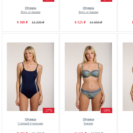
Olympia
Olympia
Верх от бикини
Верх от бикини
9 380 ₽
12 230 ₽
8 525 ₽
11 650 ₽
-27%
-26%
Olympia
Olympia
Слитный купальник
Бикини