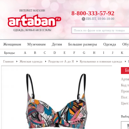
ИНТЕРНЕТ-МАГАЗИН
8-800-333-57-92
ПН-ПТ, 10:00-18:00
ОДЕЖДА, ОБУВЬ И АКСЕССУАРЫ
Женщинам
Мужчинам
Детям
Большие размеры
Одежда
Обу
Бренды:
A
B
C
D
E
F
G
H
I
J
K
Главная
Женская одежда
Разделы от А до Я
Купальники и пляжная одежда
Б
Арти
Код т
Прои
Пол:
Цвет
Выбер