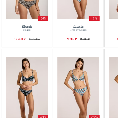
-26%
-0%
Olympia
Olympia
Бикини
Верх от бикини
12 460 ₽
16 950 ₽
9 785 ₽
9 785 ₽
-23%
-27%