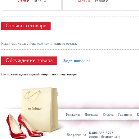
7 670 ₽
10 480 ₽
12 460 ₽
16 950 ₽
Отзывы о товаре
К данному товару пока ещё нет ни одного отзыва.
Обсуждение товара
Задать вопрос >>
Вы можете задать первый вопрос по этому товару.
Контакты
Доставка
Оплата
Гарантии
К
8-800-333-5792
Все регионы
(звонок бесплатный)