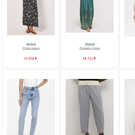
Apricot
Apricot
Платье макси
Пляжное платье
11 650 ₽
10 715 ₽