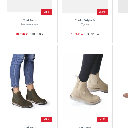
-0%
-61%
Toni Pons
Clarks Originals
Ботинки челси
Туфли
18 650 ₽
18 650 ₽
13 345 ₽
33 910 ₽
-0%
-0%
Toni Pons
Toni Pons