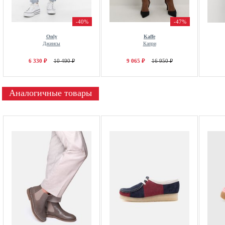
-40%
-47%
Only
Kaffe
Джинсы
Капри
6 330 ₽
10 490 ₽
9 065 ₽
16 950 ₽
Аналогичные товары