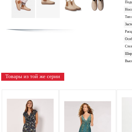
Под
Носо
Тип 
Заст
Расц
Особ
Стел
Шир
Высо
Товары из той же серии