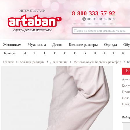
ИНТЕРНЕТ-МАГАЗИН
8-800-333-57-92
ПН-ПТ, 10:00-18:00
ОДЕЖДА, ОБУВЬ И АКСЕССУАРЫ
Женщинам
Мужчинам
Детям
Большие размеры
Одежда
Обу
Бренды:
A
B
C
D
E
F
G
H
I
J
K
Главная
Большие размеры
Для женщин
Женская обувь больших размеров
Б
Б
Арти
Код т
Прои
Пол:
Цвет
Выбер