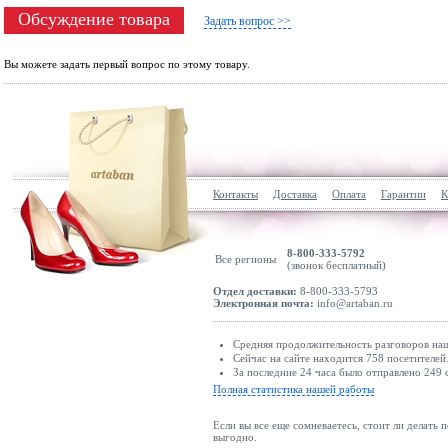
Обсуждение товара
Задать вопрос >>
Вы можете задать первый вопрос по этому товару.
Контакты
Доставка
Оплата
Гарантии
К
8-800-333-5792
Все регионы
(звонок бесплатный)
Отдел доставки:
8-800-333-5793
Электронная почта:
info@artaban.ru
Средняя продолжительность разговоров наш
Сейчас на сайте находится 758 посетителей
За последние 24 часа было отправлено 249 
Полная статистика нашей работы
Если вы все еще сомневаетесь, стоит ли делать 
выгодно.