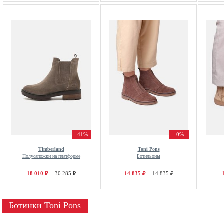
-41%
-0%
Timberland
Toni Pons
Полусапожки на платформе
Ботильоны
18 010 ₽
30 285 ₽
14 835 ₽
14 835 ₽
Ботинки Toni Pons