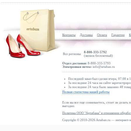
Контакты
Доставка
Оплата
Гарантии
К
8-800-333-5792
Все регионы
(звонок бесплатный)
Отдел доставки:
8-800-333-5793
Электронная почта:
info@artaban.ru
Последний заказ был сделан вчера, 07.08 в 
За последние 24 часа на сайте зарегистриро
За последние 24 часа было заказано 48 това
Полная статистика нашей работы
Если вы все еще сомневаетесь, стоит ли делать 
выгодно.
Политика ООО "Артабана" в отношении обрабо
Copyright © 2010-2026 Artaban.ru — интернет-