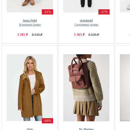
-61%
-37%
Anna Field
even&odd
Клешеные брюки
Спортивные штаны
3 285 ₽
8 530 ₽
5 365 ₽
8 530 ₽
-60%
Only
Dr. Martens