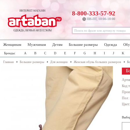
ИНТЕРНЕТ-МАГАЗИН
8-800-333-57-92
ПН-ПТ, 10:00-18:00
ОДЕЖДА, ОБУВЬ И АКСЕССУАРЫ
Женщинам
Мужчинам
Детям
Большие размеры
Одежда
Обу
Бренды:
A
B
C
D
E
F
G
H
I
J
K
Главная
Большие размеры
Для женщин
Женская обувь больших размеров
Б
Б
Арти
Код т
Прои
Пол:
Цвет
Выбер