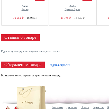
Aaiko
Aaiko
Брюки
Прямые брюки
16 955 ₽
16 955 ₽
13 775 ₽
16 530 ₽
Отзывы о товаре
К данному товару пока ещё нет ни одного отзыва.
Обсуждение товара
Задать вопрос >>
Вы можете задать первый вопрос по этому товару.
Контакты
Доставка
Оплата
Гарантии
К