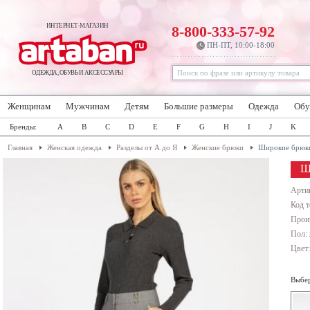
ИНТЕРНЕТ-МАГАЗИН
8-800-333-57-92
ПН-ПТ, 10:00-18:00
ОДЕЖДА, ОБУВЬ И АКСЕССУАРЫ
Женщинам
Мужчинам
Детям
Большие размеры
Одежда
Обу
Бренды:
A
B
C
D
E
F
G
H
I
J
K
Главная
Женская одежда
Разделы от А до Я
Женские брюки
Широкие брюк
Ш
Арти
Код т
Прои
Пол:
Цвет
Выбер