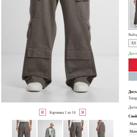
Выбер
XS
Дост
Дост
Товар
Дост
Картинка
1
из
14
Свой
Мате
Мате