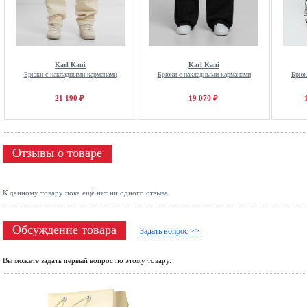
Karl Kani
Karl Kani
Брюки с накладными карманами
Брюки с накладными карманами
Брюк
21 190 ₽
19 070 ₽
Отзывы о товаре
К данному товару пока ещё нет ни одного отзыва.
Обсуждение товара
Задать вопрос >>
Вы можете задать первый вопрос по этому товару.