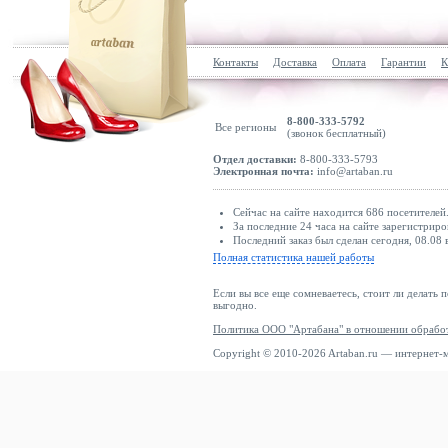
Контакты
Доставка
Оплата
Гарантии
К
8-800-333-5792
Все регионы
(звонок бесплатный)
Отдел доставки:
8-800-333-5793
Электронная почта:
info@artaban.ru
Сейчас на сайте находится 686 посетителей
За последние 24 часа на сайте зарегистриро
Последний заказ был сделан сегодня, 08.08 
Полная статистика нашей работы
Если вы все еще сомневаетесь, стоит ли делать 
выгодно.
Политика ООО "Артабана" в отношении обрабо
Copyright © 2010-2026 Artaban.ru — интернет-