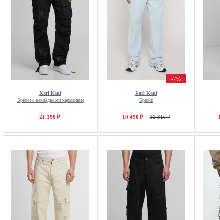
-7%
Karl Kani
Karl Kani
Брюки с накладными карманами
Брюки
21 190 ₽
10 490 ₽
11 310 ₽