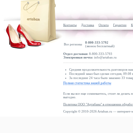
Контакты
Доставка
Оплата
Гарантии
К
8-800-333-5792
Все регионы
(звонок бесплатный)
Отдел доставки:
8-800-333-5793
Электронная почта:
info@artaban.ru
Средняя продолжительность разговоров наш
Последний заказ был сделан сегодня, 09.08 
За последние 24 часа было заказано 33 това
Полная статистика нашей работы
Если вы все еще сомневаетесь, стоит ли делать 
выгодно.
Политика ООО "Артабана" в отношении обрабо
Copyright © 2010-2026 Artaban.ru — интернет-