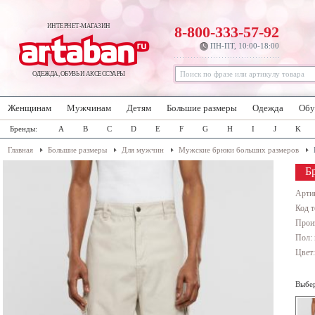
ИНТЕРНЕТ-МАГАЗИН
8-800-333-57-92
ПН-ПТ, 10:00-18:00
ОДЕЖДА, ОБУВЬ И АКСЕССУАРЫ
Женщинам
Мужчинам
Детям
Большие размеры
Одежда
Обу
Бренды:
A
B
C
D
E
F
G
H
I
J
K
Главная
Большие размеры
Для мужчин
Мужские брюки больших размеров
Б
Арти
Код т
Прои
Пол:
Цвет
Выбер