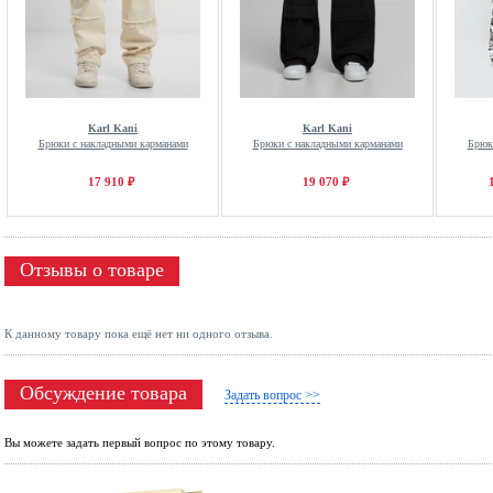
Karl Kani
Karl Kani
Брюки с накладными карманами
Брюки с накладными карманами
Брюк
17 910 ₽
19 070 ₽
Отзывы о товаре
К данному товару пока ещё нет ни одного отзыва.
Обсуждение товара
Задать вопрос >>
Вы можете задать первый вопрос по этому товару.