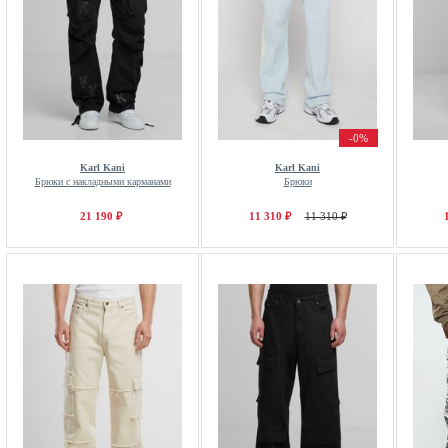
-0%
Karl Kani
Karl Kani
Брюки с накладными карманами
Брюки
21 190 ₽
11 310 ₽
11 310 ₽