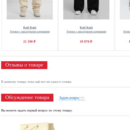
Karl Kani
Karl Kani
Брюки с накладными карманами
Брюки с накладными карманами
Брюк
21 190 ₽
19 070 ₽
Отзывы о товаре
К данному товару пока ещё нет ни одного отзыва.
Обсуждение товара
Задать вопрос >>
Вы можете задать первый вопрос по этому товару.