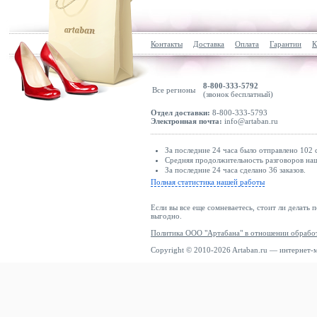
Контакты
Доставка
Оплата
Гарантии
К
8-800-333-5792
Все регионы
(звонок бесплатный)
Отдел доставки:
8-800-333-5793
Электронная почта:
info@artaban.ru
За последние 24 часа было отправлено 102 
Средняя продолжительность разговоров наши
За последние 24 часа сделано 36 заказов.
Полная статистика нашей работы
Если вы все еще сомневаетесь, стоит ли делать 
выгодно.
Политика ООО "Артабана" в отношении обрабо
Copyright © 2010-2026 Artaban.ru — интернет-